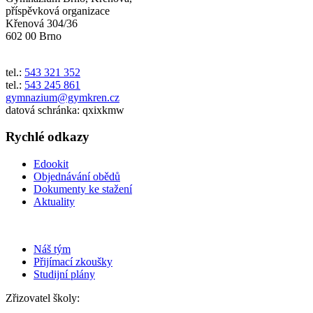
příspěvková organizace
Křenová 304/36
602 00 Brno
tel.:
543 321 352
tel.:
543 245 861
gymnazium@gymkren.cz
datová schránka: qxixkmw
Rychlé odkazy
Edookit
Objednávání obědů
Dokumenty ke stažení
Aktuality
Náš tým
Přijímací zkoušky
Studijní plány
Zřizovatel školy: