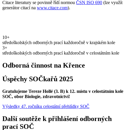
Citace literatury se povinně řídí normou
ČSN ISO 690
(lze využít
generátor citací na
www.citace.com
).
10+
středoškolských odborných prací každoročně v krajském kole
3+
středoškolských odborných prací každoročně v celostátním kole
Odborná činnost na Křence
Úspěchy SOČkařů 2025
Gratulujeme Tereze Hollé (3. B) k 12. místu v celostátním kole
SOČ, obor Biologie, zdravotnictví!
Výsledky 47. ročníku celostátní přehlídky SOČ
Další soutěže k přihlášení odborných
prací SOČ