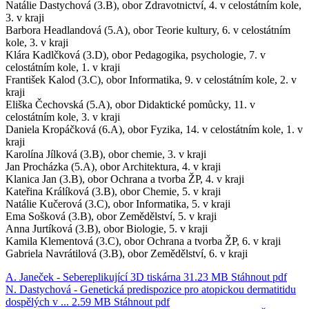
Natálie Dastychová (3.B), obor Zdravotnictví, 4. v celostátním kole,
3. v kraji
Barbora Headlandová (5.A), obor Teorie kultury, 6. v celostátním
kole, 3. v kraji
Klára Kadlčková (3.D), obor Pedagogika, psychologie, 7. v
celostátním kole, 1. v kraji
František Kalod (3.C), obor Informatika, 9. v celostátním kole, 2. v
kraji
Eliška Čechovská (5.A), obor Didaktické pomůcky, 11. v
celostátním kole, 3. v kraji
Daniela Kropáčková (6.A), obor Fyzika, 14. v celostátním kole, 1. v
kraji
Karolína Jílková (3.B), obor chemie, 3. v kraji
Jan Procházka (5.A), obor Architektura, 4. v kraji
Klanica Jan (3.B), obor Ochrana a tvorba ŽP, 4. v kraji
Kateřina Králíková (3.B), obor Chemie, 5. v kraji
Natálie Kučerová (3.C), obor Informatika, 5. v kraji
Ema Sošková (3.B), obor Zemědělství, 5. v kraji
Anna Jurtíková (3.B), obor Biologie, 5. v kraji
Kamila Klementová (3.C), obor Ochrana a tvorba ŽP, 6. v kraji
Gabriela Navrátilová (3.B), obor Zemědělství, 6. v kraji
A. Janeček - Sebereplikující 3D tiskárna
31.23 MB
Stáhnout
pdf
N. Dastychová - Genetická predispozice pro atopickou dermatitidu
dospělých v ...
2.59 MB
Stáhnout
pdf