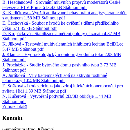
B. Headlandová - Srovnání mluvních projevů moderátorů České
televize a FTV Prima
613.43 kB
Stáhnout
pdf
K. Kadlčková - Využití aplikované behaviorální analýzy terapie dětí
s autismem
1.58 MB
Stáhnout
pdf
E. Čechovská - Soubor návodů ke cvičení s dětmi předškolního
věku
571.35 kB
Stáhnout
pdf
D. Kropáčková - Stabilizace a měření polohy plazmatu
4.87 MB
Stáhnout
pdf
K. Jílková - Testování multivalentních inhibitorů lecitinu BclDLec
5.47 MB
Stáhnout
pdf
J. Klanica - Hydroekologický monitoring vodního toku
2.98 MB
Stáhnout
pdf
J. Procházka - Studie bytového domu pasivního typu
3.73 MB
Stáhnout
pdf
A. Jurtíková - Vliv kademnatých solí na aktivitu rostlinné
telomerázy
1.04 MB
Stáhnout
pdf
E. Sošková - Ixodes ricinus jako zdroj infekčních onemocnění pro
zvířata i lidi
1.39 MB
Stáhnout
pdf
N. Kučerová - Vytvoření podvrhů 2D/3D obličeje
1.44 MB
Stáhnout
pdf
Zobrazit další
Kontakt
Gymnázium Brno, Křenová,