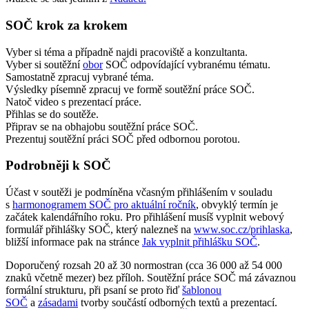
SOČ krok za krokem
Vyber si téma a případně najdi pracoviště a konzultanta.
Vyber si soutěžní
obor
SOČ odpovídající vybranému tématu.
Samostatně zpracuj vybrané téma.
Výsledky písemně zpracuj ve formě soutěžní práce SOČ.
Natoč video s prezentací práce.
Přihlas se do soutěže.
Připrav se na obhajobu soutěžní práce SOČ.
Prezentuj soutěžní práci SOČ před odbornou porotou.
Podrobněji k SOČ
Účast v soutěži je podmíněna včasným přihlášením v souladu
s
harmonogramem SOČ pro aktuální ročník
, obvyklý termín je
začátek kalendářního roku. Pro přihlášení musíš vyplnit webový
formulář přihlášky SOČ, který nalezneš na
www.soc.cz/prihlaska
,
bližší informace pak na stránce
Jak vyplnit přihlášku SOČ
.
Doporučený rozsah 20 až 30 normostran (cca 36 000 až 54 000
znaků včetně mezer) bez příloh. Soutěžní práce SOČ má závaznou
formální strukturu, při psaní se proto řiď
šablonou
SOČ
a
zásadami
tvorby součástí odborných textů a prezentací.