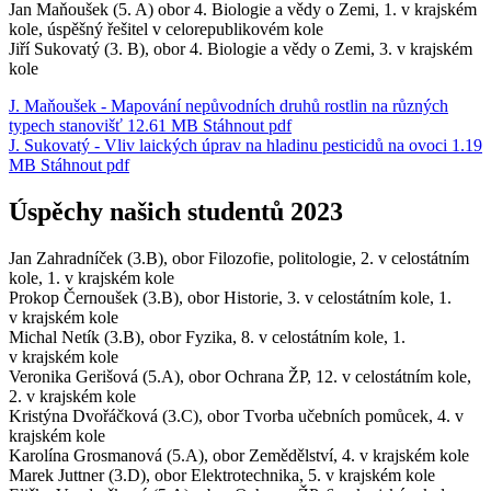
Jan Maňoušek (5. A) obor 4. Biologie a vědy o Zemi, 1. v krajském
kole, úspěšný řešitel v celorepublikovém kole
Jiří Sukovatý (3. B), obor 4. Biologie a vědy o Zemi, 3. v krajském
kole
J. Maňoušek - Mapování nepůvodních druhů rostlin na různých
typech stanovišť
12.61 MB
Stáhnout
pdf
J. Sukovatý - Vliv laických úprav na hladinu pesticidů na ovoci
1.19
MB
Stáhnout
pdf
Úspěchy našich studentů 2023
Jan Zahradníček (3.B), obor Filozofie, politologie, 2. v celostátním
kole, 1. v krajském kole
Prokop Černoušek (3.B), obor Historie, 3. v celostátním kole, 1.
v krajském kole
Michal Netík (3.B), obor Fyzika, 8. v celostátním kole, 1.
v krajském kole
Veronika Gerišová (5.A), obor Ochrana ŽP, 12. v celostátním kole,
2. v krajském kole
Kristýna Dvořáčková (3.C), obor Tvorba učebních pomůcek, 4. v
krajském kole
Karolína Grosmanová (5.A), obor Zemědělství, 4. v krajském kole
Marek Juttner (3.D), obor Elektrotechnika, 5. v krajském kole