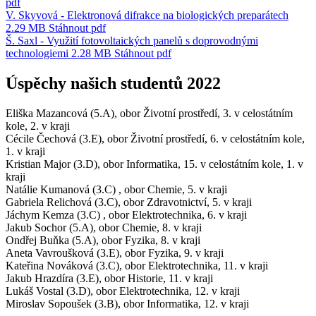
pdf
V. Skyvová - Elektronová difrakce na biologických preparátech
2.29 MB
Stáhnout
pdf
Š. Saxl - Využití fotovoltaických panelů s doprovodnými
technologiemi
2.28 MB
Stáhnout
pdf
Úspěchy našich studentů 2022
Eliška Mazancová (5.A), obor Životní prostředí, 3. v celostátním
kole, 2. v kraji
Cécile Čechová (3.E), obor Životní prostředí, 6. v celostátním kole,
1. v kraji
Kristian Major (3.D), obor Informatika, 15. v celostátním kole, 1. v
kraji
Natálie Kumanová (3.C) , obor Chemie, 5. v kraji
Gabriela Relichová (3.C), obor Zdravotnictví, 5. v kraji
Jáchym Kemza (3.C) , obor Elektrotechnika, 6. v kraji
Jakub Sochor (5.A), obor Chemie, 8. v kraji
Ondřej Buňka (5.A), obor Fyzika, 8. v kraji
Aneta Vavroušková (3.E), obor Fyzika, 9. v kraji
Kateřina Nováková (3.C), obor Elektrotechnika, 11. v kraji
Jakub Hrazdíra (3.E), obor Historie, 11. v kraji
Lukáš Vostal (3.D), obor Elektrotechnika, 12. v kraji
Miroslav Sopoušek (3.B), obor Informatika, 12. v kraji