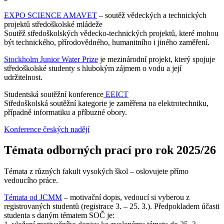
EXPO SCIENCE AMAVET
– soutěž vědeckých a technických
projektů středoškolské mládeže
Soutěž středoškolských vědecko-technických projektů, které mohou
být technického, přírodovědného, humanitního i jiného zaměření.
Stockholm Junior Water Prize
je mezinárodní projekt, který spojuje
středoškolské studenty s hlubokým zájmem o vodu a její
udržitelnost.
Studentská soutěžní konference
EEICT
Středoškolská soutěžní kategorie je zaměřena na elektrotechniku,
případně informatiku a příbuzné obory.
Konference českých nadějí
Témata odborných prací pro rok 2025/26
Témata z různých fakult vysokých škol – oslovujete přímo
vedoucího práce.
Témata od JCMM
– motivační dopis, vedoucí si vyberou z
registrovaných studentů (registrace 3. – 25. 3.). Předpokladem účasti
studenta s daným tématem SOČ je: