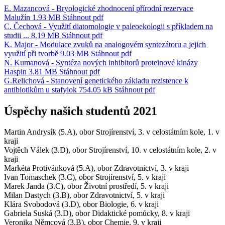
E. Mazancová - Bryologické zhodnocení přírodní rezervace
Malužín
1.93 MB
Stáhnout
pdf
C. Čechová - Využití diatomologie v paleoekologii s příkladem na
studii ...
8.19 MB
Stáhnout
pdf
K. Major - Modulace zvuků na analogovém syntezátoru a jejich
využití při tvorbě
9.03 MB
Stáhnout
pdf
N. Kumanová - Syntéza nových inhibitorů proteinové kinázy
Haspin
3.81 MB
Stáhnout
pdf
G.Relichová - Stanovení genetického základu rezistence k
antibiotikům u stafylok
754.05 kB
Stáhnout
pdf
Úspěchy našich studentů 2021
Martin Andrysík (5.A), obor Strojírenství, 3. v celostátním kole, 1. v
kraji
Vojtěch Válek (3.D), obor Strojírenství, 10. v celostátním kole, 2. v
kraji
Markéta Protivánková (5.A), obor Zdravotnictví, 3. v kraji
Ivan Tomaschek (3.C), obor Strojírenství, 5. v kraji
Marek Janda (3.C), obor Životní prostředí, 5. v kraji
Milan Dastych (3.B), obor Zdravotnictví, 5. v kraji
Klára Svobodová (3.D), obor Biologie, 6. v kraji
Gabriela Suská (3.D), obor Didaktické pomůcky, 8. v kraji
Veronika Němcová (3.B), obor Chemie, 9. v kraji