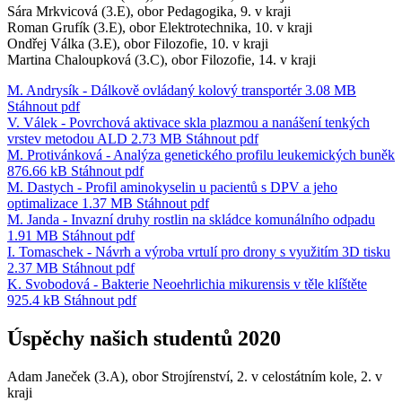
Sára Mrkvicová (3.E), obor Pedagogika, 9. v kraji
Roman Grufík (3.E), obor Elektrotechnika, 10. v kraji
Ondřej Válka (3.E), obor Filozofie, 10. v kraji
Martina Chaloupková (3.C), obor Filozofie, 14. v kraji
M. Andrysík - Dálkově ovládaný kolový transportér
3.08 MB
Stáhnout
pdf
V. Válek - Povrchová aktivace skla plazmou a nanášení tenkých
vrstev metodou ALD
2.73 MB
Stáhnout
pdf
M. Protivánková - Analýza genetického profilu leukemických buněk
876.66 kB
Stáhnout
pdf
M. Dastych - Profil aminokyselin u pacientů s DPV a jeho
optimalizace
1.37 MB
Stáhnout
pdf
M. Janda - Invazní druhy rostlin na skládce komunálního odpadu
1.91 MB
Stáhnout
pdf
I. Tomaschek - Návrh a výroba vrtulí pro drony s využitím 3D tisku
2.37 MB
Stáhnout
pdf
K. Svobodová - Bakterie Neoehrlichia mikurensis v těle klíštěte
925.4 kB
Stáhnout
pdf
Úspěchy našich studentů 2020
Adam Janeček (3.A), obor Strojírenství, 2. v celostátním kole, 2. v
kraji