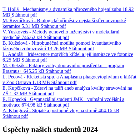
T. Hollá - Mechanismy a dynamika přirozeného hojení zubu
18.92
MB
Stáhnout
pdf
M. Řezníčková - Biologické příměsi v nejstarší středoevropské
keramice
5.31 MB
Stáhnout
pdf
V. Yuskovets - Metody genového inženýrství v molekulární
medicíně
746.62 kB
Stáhnout
pdf
B. Kuželová - Nitrobuněčná motilita pomocí kvantitativního
fázového zobrazování
13.26 MB
Stáhnout
pdf
L. Andráši - Iridescence motýlích křídel a její inspirace ve fotonice
6.25 MB
Stáhnout
pdf
M. Oleksík - Faktory volby dopravního prostředku – program
Erasmus+
645.25 kB
Stáhnout
pdf
L. Pecová - Rickettsia spp. a Anaplasma phagocytophylum u klíšťat
v Zoo Ostrava
1.18 MB
Stáhnout
pdf
E. Kupčíková - Zdraví na talíři aneb analýza kvality stravování na
ZŠ
1.32 MB
Stáhnout
pdf
E. Kopecká - Gymnaziální studenti JMK - vnímání vzdělání a
motivace
674.98 kB
Stáhnout
pdf
A. Klangová - Stojaté a postupné vlny na struně
404.16 kB
Stáhnout
pdf
Úspěchy našich studentů 2024