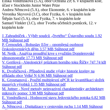
Eliška Vondrušková (5.A), obor Ochrana ŽP, 6. v krajském kole,
účast v Stockholm Junior Water Prize
Andrea Němcová (5.A), obor Ekonomie, 6. v krajském kole
Veronika Skyvová (3.C), obor Fyzika, 6. v krajském kole
Štěpán Saxl (5.A), obor Fyzika, 7. v krajském kole
Samuel Vinkler (3.C), obor Tvorba učebních pomůcek, 12. v
krajském kole
J. Zahradníček - Výběr soudců „čtvrtého“ Ústavního soudu
1.92
MB
Stáhnout
pdf
P. Černoušek - Bohuslav Ečer – opomíjená osobnost
československých dějin
3.57 MB
Stáhnout
pdf
M. Netík - Analýza proudění krve s využitím Dopplerovské
ultrasonografie
17.73 MB
Stáhnout
pdf
V. Gerišová - Algologický průzkum horního toku Říčky
747.74 kB
Stáhnout
pdf
K. Dvořáčková - Případová studie výuky historie krajiny na
příkladu obce Velké N
6.96 MB
Stáhnout
pdf
K. Grosmanová - Použití multiplexní qPCR ke kvantifikaci složek
masných výrobků
1.35 MB
Stáhnout
pdf
M. Juttner - Nové metody neinvazivní charakteristiky architektury
mikrocév pomoc
3.98 MB
Stáhnout
pdf
E. Vondrušková - Hodnocení stavu Jedovnického potoka
6.82 MB
Stáhnout
pdf
A. Němcová - Digitalizace v cestovním ruchu
1.14 MB
Stáhnout