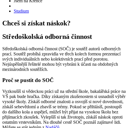
Jsem na Křence
Studium
Chceš si získat náskok?
Středoškolská odborná činnost
Středoškolská odborná činnost (SOČ) je soutěž autorů odborných
prací. Soutěž probíhá zpravidla ve třech kolech formou prezentací
svých individuálních nebo kolektivních prací před porotou.
Nejúspěšnější řešitelé mohou být vybráni k účasti na obdobných
mezinárodních soutěžích.
Proč se pustit do SOČ
Vyzkoušíš si vědeckou práci už na střední škole, bakalářská práce na
VŠ pak bude hračka. Díky získaným zkušenostem si usnadníš výběr
vysoké školy. Získáš odborné znalosti a osvojíš si nové dovednosti,
získáš sebevědomí a zbavíš se trémy. Pokud se přihlásíš, postoupíš
do dalšího kola a uspěješ, můžeš být přijat na vysokou školu bez
přijímacích zkoušek. Vylepšíš si tak životopis, získáš náskok oproti
ostatním vrstevníkům. Na dlouhé cestě SOČ poznáš zajímavé lidi.
Můžete se stát jedním z
Nadáčů.