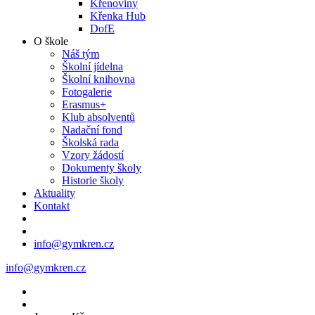
Křenoviny
Křenka Hub
DofE
O škole
Náš tým
Školní jídelna
Školní knihovna
Fotogalerie
Erasmus+
Klub absolventů
Nadační fond
Školská rada
Vzory žádostí
Dokumenty školy
Historie školy
Aktuality
Kontakt
info@gymkren.cz
info@gymkren.cz