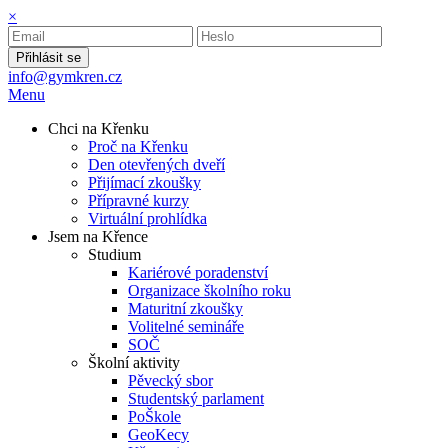
×
Přihlásit se
info@gymkren.cz
Menu
Chci na Křenku
Proč na Křenku
Den otevřených dveří
Přijímací zkoušky
Přípravné kurzy
Virtuální prohlídka
Jsem na Křence
Studium
Kariérové poradenství
Organizace školního roku
Maturitní zkoušky
Volitelné semináře
SOČ
Školní aktivity
Pěvecký sbor
Studentský parlament
PoŠkole
GeoKecy