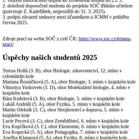
1. vložení motivačního dopisu ke zvolenému tématu do 25. 3.
2. doložení doporučení studenta do projektu SOČ třídním učitelem
(potvrzuje Z. Kadeřábek, nejpozději do 31. 3. 2025).
3. podpis závazné smlouvy mezi účastníkem a JCMM v průběhu
června 2025.
Zdroje prací na webu SOČ z celé ČR:
https://www.soc.cz/temata-
praci/
Úspěchy našich studentů 2025
Tereza Hollá (3. B), obor Biologie, zdravotnictví, 12. místo v
celostátním kole
Mariana Řezníčková (5. A), obor Biologie, 3. místo v krajském kole
Viktoriya Yuskovets (3. D), obor Molekulární biologie, 4. místo v
krajském kole
Bára Kuželová (3. B), obor Biologie, 5. místo v krajském kole
Lukáš Andráši (5. A), obor Fyzika, 5. místo v krajském kole
Martin Oleksík (3. C), obor Strojírenství a doprava, 5. místo v
krajském kole
Lucie Pecová (3. C), obor Zemědělství, 6. místo v krajském kole
Eva Kupčíková (3. C), obor Ekonomie, 6. místo v krajském kole
Eva Kopecká (5. A), obor Pedagogika, 7. místo v krajském kole
Anežka Klangová (5. A), obor Fyzika, 8. místo v krajském kole