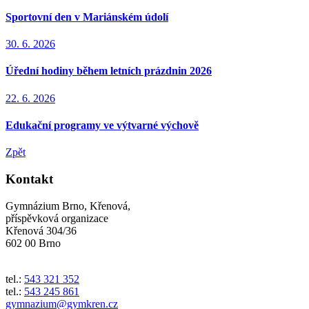
Sportovní den v Mariánském údolí
30. 6. 2026
Úřední hodiny během letních prázdnin 2026
22. 6. 2026
Edukační programy ve výtvarné výchově
Zpět
Kontakt
Gymnázium Brno, Křenová,
příspěvková organizace
Křenová 304/36
602 00 Brno
tel.:
543 321 352
tel.:
543 245 861
gymnazium@gymkren.cz