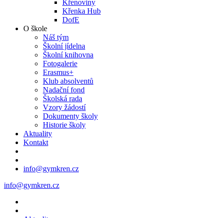
Křenoviny
Křenka Hub
DofE
O škole
Náš tým
Školní jídelna
Školní knihovna
Fotogalerie
Erasmus+
Klub absolventů
Nadační fond
Školská rada
Vzory žádostí
Dokumenty školy
Historie školy
Aktuality
Kontakt
info@gymkren.cz
info@gymkren.cz