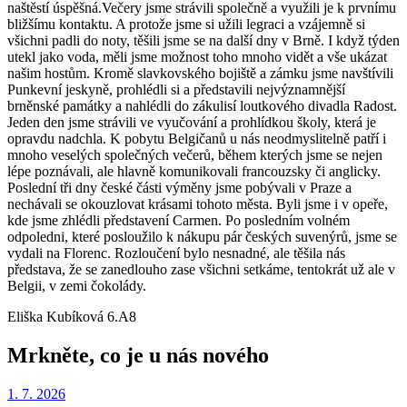
naštěstí úspěšná.Večery jsme strávili společně a využili je k prvnímu
bližšímu kontaktu. A protože jsme si užili legraci a vzájemně si
všichni padli do noty, těšili jsme se na další dny v Brně. I když týden
utekl jako voda, měli jsme možnost toho mnoho vidět a vše ukázat
našim hostům. Kromě slavkovského bojiště a zámku jsme navštívili
Punkevní jeskyně, prohlédli si a představili nejvýznamnější
brněnské památky a nahlédli do zákulisí loutkového divadla Radost.
Jeden den jsme strávili ve vyučování a prohlídkou školy, která je
opravdu nadchla. K pobytu Belgičanů u nás neodmyslitelně patří i
mnoho veselých společných večerů, během kterých jsme se nejen
lépe poznávali, ale hlavně komunikovali francouzsky či anglicky.
Poslední tři dny české části výměny jsme pobývali v Praze a
nechávali se okouzlovat krásami tohoto města. Byli jsme i v opeře,
kde jsme zhlédli představení Carmen. Po posledním volném
odpoledni, které posloužilo k nákupu pár českých suvenýrů, jsme se
vydali na Florenc. Rozloučení bylo nesnadné, ale těšila nás
představa, že se zanedlouho zase všichni setkáme, tentokrát už ale v
Belgii, v zemi čokolády.
Eliška Kubíková 6.A8
Mrkněte, co je u nás nového
1. 7. 2026