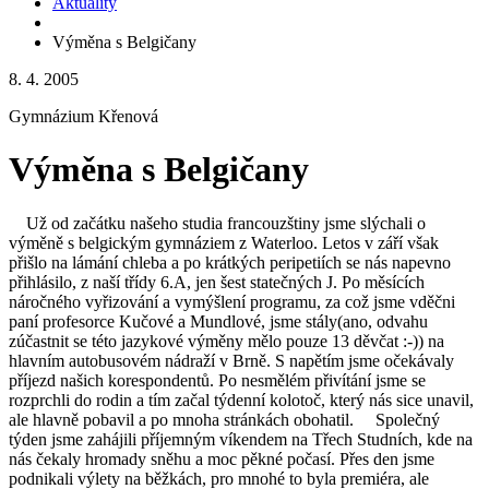
Aktuality
Výměna s Belgičany
8. 4. 2005
Gymnázium Křenová
Výměna s Belgičany
Už od začátku našeho studia francouzštiny jsme slýchali o
výměně s belgickým gymnáziem z Waterloo. Letos v září však
přišlo na lámání chleba a po krátkých peripetiích se nás napevno
přihlásilo, z naší třídy 6.A, jen šest statečných J. Po měsících
náročného vyřizování a vymýšlení programu, za což jsme vděčni
paní profesorce Kučové a Mundlové, jsme stály(ano, odvahu
zúčastnit se této jazykové výměny mělo pouze 13 děvčat :-)) na
hlavním autobusovém nádraží v Brně. S napětím jsme očekávaly
příjezd našich korespondentů. Po nesmělém přivítání jsme se
rozprchli do rodin a tím začal týdenní kolotoč, který nás sice unavil,
ale hlavně pobavil a po mnoha stránkách obohatil. Společný
týden jsme zahájili příjemným víkendem na Třech Studních, kde na
nás čekaly hromady sněhu a moc pěkné počasí. Přes den jsme
podnikali výlety na běžkách, pro mnohé to byla premiéra, ale