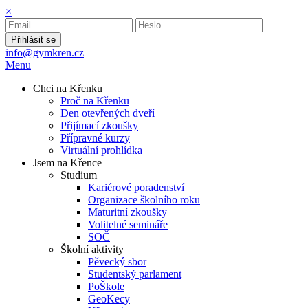
×
Přihlásit se
info@gymkren.cz
Menu
Chci na Křenku
Proč na Křenku
Den otevřených dveří
Přijímací zkoušky
Přípravné kurzy
Virtuální prohlídka
Jsem na Křence
Studium
Kariérové poradenství
Organizace školního roku
Maturitní zkoušky
Volitelné semináře
SOČ
Školní aktivity
Pěvecký sbor
Studentský parlament
PoŠkole
GeoKecy