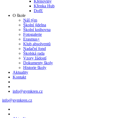
Křenoviny
Křenka Hub
DofE
O škole
Náš tým
Školní jídelna
Školní knihovna
Fotogalerie
Erasmus+
Klub absolventů
Nadační fond
Školská rada
Vzory žádostí
Dokumenty školy
Historie školy
Aktuality
Kontakt
info@gymkren.cz
info@gymkren.cz