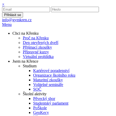
×
Přihlásit se
info@gymkren.cz
Menu
Chci na Křenku
Proč na Křenku
Den otevřených dveří
Přijímací zkoušky
Přípravné kurzy
Virtuální prohlídka
Jsem na Křence
Studium
Kariérové poradenství
Organizace školního roku
Maturitní zkoušky
Volitelné semináře
SOČ
Školní aktivity
Pěvecký sbor
Studentský parlament
PoŠkole
GeoKecy