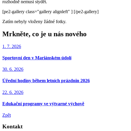
rozhodně nemusí stydět.
[pe2-gallery class="gallery alignleft" ]
[/pe2-gallery]
Zatím nebyly vloženy žádné fotky.
Mrkněte, co je u nás nového
1. 7. 2026
Sportovní den v Mariánském údolí
30. 6. 2026
Úřední hodiny během letních prázdnin 2026
22. 6. 2026
Edukační programy ve výtvarné výchově
Zpět
Kontakt