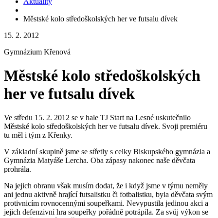
Aktuality
Městské kolo středoškolských her ve futsalu dívek
15. 2. 2012
Gymnázium Křenová
Městské kolo středoškolských
her ve futsalu dívek
Ve středu 15. 2. 2012 se v hale TJ Start na Lesné uskutečnilo
Městské kolo středoškolských her ve futsalu dívek. Svoji premiéru
tu měl i tým z Křenky.
V základní skupině jsme se střetly s celky Biskupského gymnázia a
Gymnázia Matyáše Lercha. Oba zápasy nakonec naše děvčata
prohrála.
Na jejich obranu však musím dodat, že i když jsme v týmu neměly
ani jednu aktivně hrající futsalistku či fotbalistku, byla děvčata svým
protivnicím rovnocennými soupeřkami. Nevypustila jedinou akci a
jejich defenzivní hra soupeřky pořádně potrápila. Za svůj výkon se