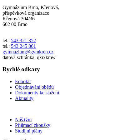
Gymnázium Brno, Křenová,
příspěvková organizace
Křenová 304/36
602 00 Brno
tel.:
543 321 352
tel.:
543 245 861
gymnazium@gymkren.cz
datová schránka: qxixkmw
Rychlé odkazy
Edookit
Objednávání obědů
Dokumenty ke stažení
Aktuality
Náš tým
Přijímací zkoušky
Studijní plány