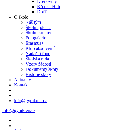
Křenoviny
Křenka Hub
DofE
O škole
Náš tým
Školní jídelna
Školní knihovna
Fotogalerie
Erasmus+
Klub absolventů
Nadační fond
Školská rada
Vzory žádostí
Dokumenty školy
Historie školy
Aktuality
Kontakt
info@gymkren.cz
info@gymkren.cz