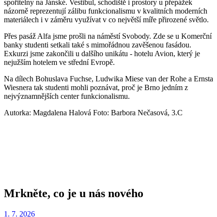
spořitelny na Jánské. Vestibul, schodiště i prostory u přepážek
názorně reprezentují zálibu funkcionalismu v kvalitních moderních
materiálech i v záměru využívat v co největší míře přirozené světlo.
Přes pasáž Alfa jsme prošli na náměstí Svobody. Zde se u Komerční
banky studenti setkali také s mimořádnou zavěšenou fasádou.
Exkurzi jsme zakončili u dalšího unikátu - hotelu Avion, který je
nejužším hotelem ve střední Evropě.
Na dílech Bohuslava Fuchse, Ludwika Miese van der Rohe a Ernsta
Wiesnera tak studenti mohli poznávat, proč je Brno jedním z
nejvýznamnějších center funkcionalismu.
Autorka: Magdalena Halová Foto: Barbora Nečasová, 3.C
Mrkněte, co je u nás nového
1. 7. 2026