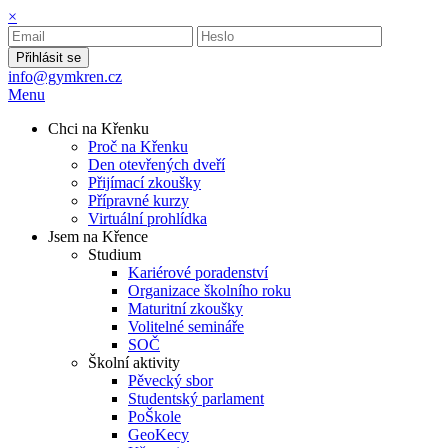
×
Přihlásit se
info@gymkren.cz
Menu
Chci na Křenku
Proč na Křenku
Den otevřených dveří
Přijímací zkoušky
Přípravné kurzy
Virtuální prohlídka
Jsem na Křence
Studium
Kariérové poradenství
Organizace školního roku
Maturitní zkoušky
Volitelné semináře
SOČ
Školní aktivity
Pěvecký sbor
Studentský parlament
PoŠkole
GeoKecy