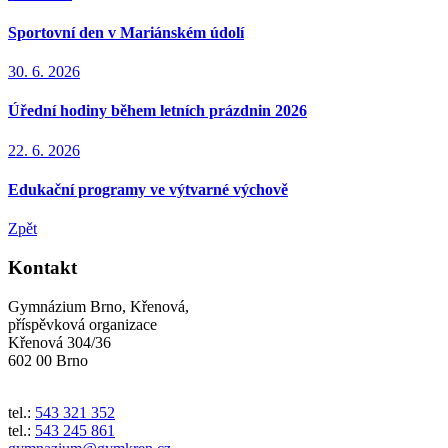
Sportovní den v Mariánském údolí
30. 6. 2026
Úřední hodiny během letních prázdnin 2026
22. 6. 2026
Edukační programy ve výtvarné výchově
Zpět
Kontakt
Gymnázium Brno, Křenová,
příspěvková organizace
Křenová 304/36
602 00 Brno
tel.:
543 321 352
tel.:
543 245 861