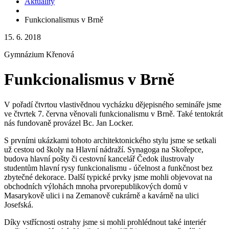
Aktuality
Funkcionalismus v Brně
15. 6. 2018
Gymnázium Křenová
Funkcionalismus v Brně
V pořadí čtvrtou vlastivědnou vycházku dějepisného semináře jsme
ve čtvrtek 7. června věnovali funkcionalismu v Brně. Také tentokrát
nás fundovaně provázel Bc. Jan Locker.
S prvními ukázkami tohoto architektonického stylu jsme se setkali
už cestou od školy na Hlavní nádraží. Synagoga na Skořepce,
budova hlavní pošty či cestovní kancelář Čedok ilustrovaly
studentům hlavní rysy funkcionalismu - účelnost a funkčnost bez
zbytečné dekorace. Další typické prvky jsme mohli objevovat na
obchodních výlohách mnoha prvorepublikových domů v
Masarykově ulici i na Zemanově cukrárně a kavárně na ulici
Josefská.
Díky vstřícnosti ostrahy jsme si mohli prohlédnout také interiér