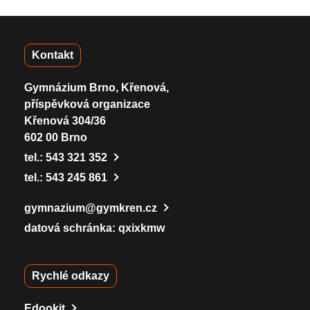
Kontakt
Gymnázium Brno, Křenová,
příspěvková organizace
Křenová 304/36
602 00 Brno
tel.:
543 321 352
tel.:
543 245 861
gymnazium@gymkren.cz
datová schránka: qxixkmw
Rychlé odkazy
Edookit