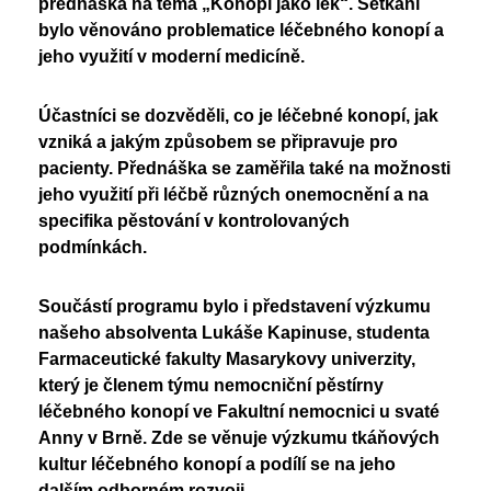
přednáška na téma „Konopí jako lék“. Setkání
Nadační fond
Studentský parlament
bylo věnováno problematice léčebného konopí a
Školská rada
jeho využití v moderní medicíně.
PoŠkole
Vzory žádostí
GeoKecy
Účastníci se dozvěděli, co je léčebné konopí, jak
Křenoviny
Dokumenty školy
vzniká a jakým způsobem se připravuje pro
pacienty. Přednáška se zaměřila také na možnosti
Křenka Hub
Historie školy
jeho využití při léčbě různých onemocnění a na
DofE
specifika pěstování v kontrolovaných
podmínkách.
Součástí programu bylo i představení výzkumu
našeho absolventa Lukáše Kapinuse, studenta
Farmaceutické fakulty Masarykovy univerzity,
který je členem týmu nemocniční pěstírny
léčebného konopí ve Fakultní nemocnici u svaté
Anny v Brně. Zde se věnuje výzkumu tkáňových
kultur léčebného konopí a podílí se na jeho
dalším odborném rozvoji.