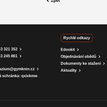
Zpět
Rychlé odkazy
43 321 352
Edookit
43 245 861
Objednávání obědů
Dokumenty ke stažení
azium@gymkren.cz
Aktuality
á schránka: qxixkmw