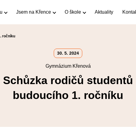
ku
Jsem na Křence
O škole
Aktuality
Konta
. ročníku
30. 5. 2024
Gymnázium Křenová
Schůzka rodičů studentů
budoucího 1. ročníku