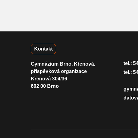
Kontakt
tel.:
5
Gymnázium Brno, Křenová,
příspěvková organizace
tel.:
5
Křenová 304/36
602 00 Brno
gymn
datov