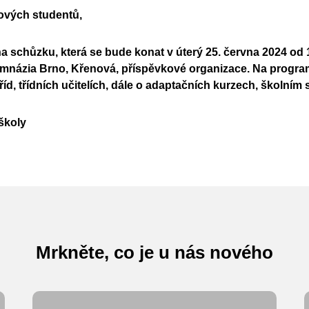
ových studentů,
na schůzku, která se bude konat v úterý 25. června 2024 od 
Gymnázia Brno, Křenová, příspěvkové organizace. Na progr
říd, třídních učitelích, dále o adaptačních kurzech, školním 
 školy
Mrkněte, co je u nás nového