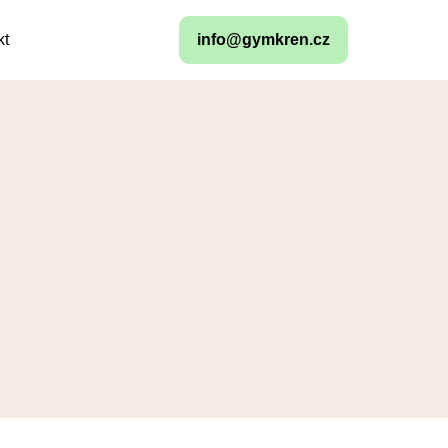
kt
info@gymkren.cz