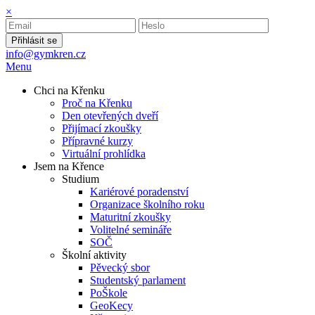
×
Přihlásit se
info@gymkren.cz
Menu
Chci na Křenku
Proč na Křenku
Den otevřených dveří
Přijímací zkoušky
Přípravné kurzy
Virtuální prohlídka
Jsem na Křence
Studium
Kariérové poradenství
Organizace školního roku
Maturitní zkoušky
Volitelné semináře
SOČ
Školní aktivity
Pěvecký sbor
Studentský parlament
PoŠkole
GeoKecy