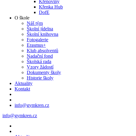
Křenoviny
Křenka Hub
DofE
O škole
Náš tým
Školní jídelna
Školní knihovna
Fotogalerie
Erasmus+
Klub absolventů
Nadační fond
Školská rada
Vzory žádostí
Dokumenty školy
Historie školy
Aktuality
Kontakt
info@gymkren.cz
info@gymkren.cz