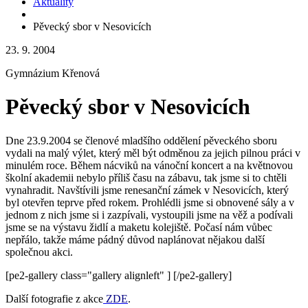
Aktuality
Pěvecký sbor v Nesovicích
23. 9. 2004
Gymnázium Křenová
Pěvecký sbor v Nesovicích
Dne 23.9.2004 se členové mladšího oddělení pěveckého sboru
vydali na malý výlet, který měl být odměnou za jejich pilnou práci v
minulém roce. Během nácviků na vánoční koncert a na květnovou
školní akademii nebylo příliš času na zábavu, tak jsme si to chtěli
vynahradit. Navštívili jsme renesanční zámek v Nesovicích, který
byl otevřen teprve před rokem. Prohlédli jsme si obnovené sály a v
jednom z nich jsme si i zazpívali, vystoupili jsme na věž a podívali
jsme se na výstavu židlí a maketu kolejiště. Počasí nám vůbec
nepřálo, takže máme pádný důvod naplánovat nějakou další
společnou akci.
[pe2-gallery class="gallery alignleft" ]
[/pe2-gallery]
Další fotografie z akce
ZDE
.