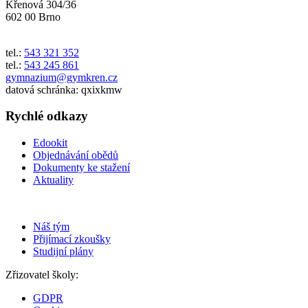
Křenová 304/36
602 00 Brno
tel.:
543 321 352
tel.:
543 245 861
gymnazium@gymkren.cz
datová schránka: qxixkmw
Rychlé odkazy
Edookit
Objednávání obědů
Dokumenty ke stažení
Aktuality
Náš tým
Přijímací zkoušky
Studijní plány
Zřizovatel školy:
GDPR