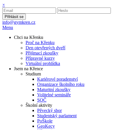
×
Přihlásit se
info@gymkren.cz
Menu
Chci na Křenku
Proč na Křenku
Den otevřených dveří
Přijímací zkoušky
Přípravné kurzy
Virtuální prohlídka
Jsem na Křence
Studium
Kariérové poradenství
Organizace školního roku
Maturitní zkoušky
Volitelné semináře
SOČ
Školní aktivity
Pěvecký sbor
Studentský parlament
PoŠkole
GeoKecy