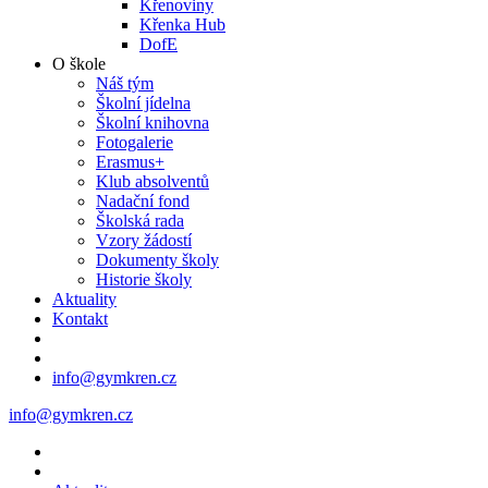
Křenoviny
Křenka Hub
DofE
O škole
Náš tým
Školní jídelna
Školní knihovna
Fotogalerie
Erasmus+
Klub absolventů
Nadační fond
Školská rada
Vzory žádostí
Dokumenty školy
Historie školy
Aktuality
Kontakt
info@gymkren.cz
info@gymkren.cz