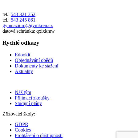
tel.:
543 321 352
tel.:
543 245 861
gymnazium@gymkren.cz
datová schránka: qxixkmw
Rychlé odkazy
Edookit
Objednávání obědů
Dokumenty ke stažení
Aktuality
Náš tým
Přijímací zkoušky
Studijní plány
Zřizovatel školy:
GDPR
Cookies
Prohlášení o přístupnosti