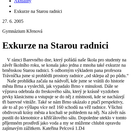
Aktuality
Exkurze na Starou radnici
27. 6. 2005
Gymnázium Křenová
Exkurze na Starou radnici
V rámci Barevného dne, který pořádá naše škola pro studenty na
závěr školního roku, se konala jako jedna z mnoha také exkurze na
brněnskou Starou radnici. S odborným výkladem pana profesora
Trávníčka jsme si prohlédli prostory radnice „od sklepa až po půdu.“
Naše prohlídka začala na nádvoří, kde jsme se vrátili do historie
města Brna a vyslechli, jak vypadalo Brno v minulosti. Dále se
výprava odebrala do freskového sálu, který je krásně vyzdoben
prvky klasicismu a vstupuje se do něj z místnosti, kde se nacházejí
tři barevné vitráže. Také se nám Brno ukázalo z ptačí perspektivy,
ale to až po výšlapu více než 160 schodů na věž radnice. Všichni
obdivovali krásy města a kochali se pohledem na něj. Na závěr nás
pustili do klenotnice a křišťálového sálu. Dopoledne uteklo v tomto
příjemném prostředí jako voda a my se můžeme chlubit opravdu
zajímavým zážitkem. Kateřina Pelcová 1.D4