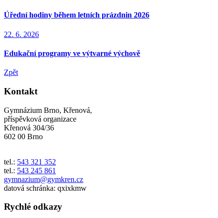
Úřední hodiny během letních prázdnin 2026
22. 6. 2026
Edukační programy ve výtvarné výchově
Zpět
Kontakt
Gymnázium Brno, Křenová,
příspěvková organizace
Křenová 304/36
602 00 Brno
tel.:
543 321 352
tel.:
543 245 861
gymnazium@gymkren.cz
datová schránka: qxixkmw
Rychlé odkazy