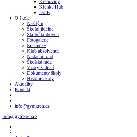
Křenoviny
Křenka Hub
DofE
O škole
Náš tým
Školní jídelna
Školní knihovna
Fotogalerie
Erasmus+
Klub absolventů
Nadační fond
Školská rada
Vzory žádostí
Dokumenty školy
Historie školy
Aktuality
Kontakt
info@gymkren.cz
info@gymkren.cz