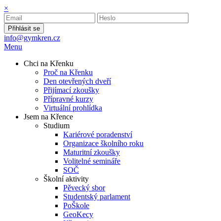
×
Přihlásit se
info@gymkren.cz
Menu
Chci na Křenku
Proč na Křenku
Den otevřených dveří
Přijímací zkoušky
Přípravné kurzy
Virtuální prohlídka
Jsem na Křence
Studium
Kariérové poradenství
Organizace školního roku
Maturitní zkoušky
Volitelné semináře
SOČ
Školní aktivity
Pěvecký sbor
Studentský parlament
PoŠkole
GeoKecy