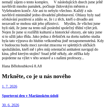
nemalý zájem o tento komplex. V následujících dnech jsme ještě
navštívili mnoho památek, počínaje židovským městem a
Vyšehradem konče. Ale ani to nebylo všechno. Každý z nás
navštívil minimálně jedno divadelní představení. Ohlasy byly nad
očekávání pozitivní a zdálo se, že i z těch, kteří o divadlo ani
nezavadí se mohou stát jeho příznivci. Myslím, že všichni jsme
byli rádi, že jsme na tento náš poslední společný třídní výlet jeli.
Nejen že jsme si rozšířili kulturní a historické obzory, ale taky jsme
si to užili jako třída. Jako jedna z třešniček na dortu našeho studia
byla tato výprava do hlubin velkoměsta jistě nezapomenutelná. Kdy
v budoucnu budu moci zavolat ztracena ve spletitých uličkách
spolužákům, kteří mě i přes můj orientační antitalent navigují do
kina, před kterým stojím? Snad ještě někdy, ale ztěžka kdy
pojedeme na výlet v této sestavě a s našimi profesory...
Hana Bělohoubková 8.A8
Mrkněte, co je u nás nového
1. 7. 2026
Sportovní den v Mariánském údolí
30. 6. 2026