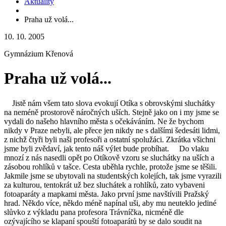
Aktuality
Praha už volá...
10. 10. 2005
Gymnázium Křenová
Praha už volá...
Jistě nám všem tato slova evokují Otíka s obrovskými sluchátky
na neméně prostorově náročných uších. Stejně jako on i my jsme se
vydali do našeho hlavního města s očekáváním. Ne že bychom
nikdy v Praze nebyli, ale přece jen nikdy ne s dalšími šedesáti lidmi,
z nichž čtyři byli naši profesoři a ostatní spolužáci. Zkrátka všichni
jsme byli zvědaví, jak tento náš výlet bude probíhat. Do vlaku
mnozí z nás nasedli opět po Otíkově vzoru se sluchátky na uších a
zásobou rohlíků v tašce. Cesta uběhla rychle, protože jsme se těšili.
Jakmile jsme se ubytovali na studentských kolejích, tak jsme vyrazili
za kulturou, tentokrát už bez sluchátek a rohlíků, zato vybaveni
fotoaparáty a mapkami města. Jako první jsme navštívili Pražský
hrad. Někdo více, někdo méně napínal uši, aby mu neuteklo jediné
slůvko z výkladu pana profesora Trávníčka, nicméně dle
ozývajícího se klapaní spouští fotoaparátů by se dalo soudit na