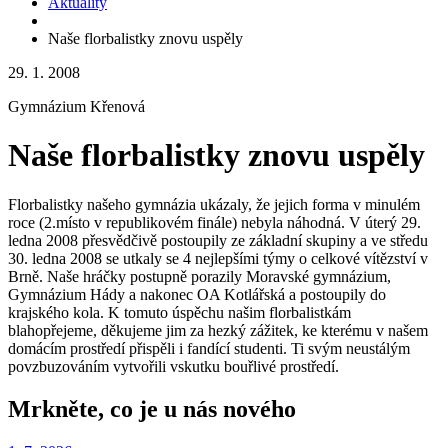
Aktuality
Naše florbalistky znovu uspěly
29. 1. 2008
Gymnázium Křenová
Naše florbalistky znovu uspěly
Florbalistky našeho gymnázia ukázaly, že jejich forma v minulém
roce (2.místo v republikovém finále) nebyla náhodná. V úterý 29.
ledna 2008 přesvědčivě postoupily ze základní skupiny a ve středu
30. ledna 2008 se utkaly se 4 nejlepšími týmy o celkové vítězství v
Brně. Naše hráčky postupně porazily Moravské gymnázium,
Gymnázium Hády a nakonec OA Kotlářská a postoupily do
krajského kola. K tomuto úspěchu našim florbalistkám
blahopřejeme, děkujeme jim za hezký zážitek, ke kterému v našem
domácím prostředí přispěli i fandící studenti. Ti svým neustálým
povzbuzováním vytvořili vskutku bouřlivé prostředí.
Mrkněte, co je u nás nového