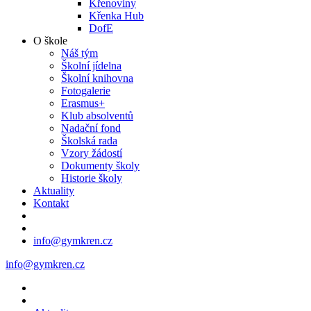
Křenoviny
Křenka Hub
DofE
O škole
Náš tým
Školní jídelna
Školní knihovna
Fotogalerie
Erasmus+
Klub absolventů
Nadační fond
Školská rada
Vzory žádostí
Dokumenty školy
Historie školy
Aktuality
Kontakt
info@gymkren.cz
info@gymkren.cz