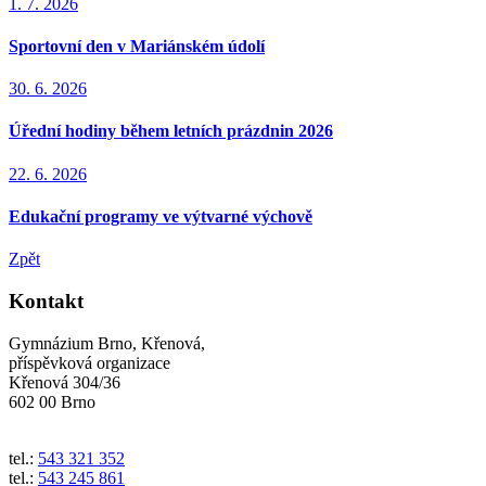
1. 7. 2026
Sportovní den v Mariánském údolí
30. 6. 2026
Úřední hodiny během letních prázdnin 2026
22. 6. 2026
Edukační programy ve výtvarné výchově
Zpět
Kontakt
Gymnázium Brno, Křenová,
příspěvková organizace
Křenová 304/36
602 00 Brno
tel.:
543 321 352
tel.:
543 245 861