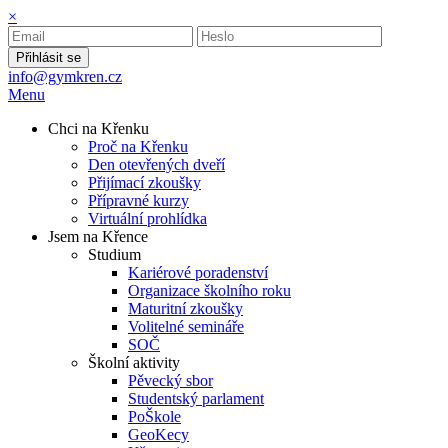
×
Přihlásit se
info@gymkren.cz
Menu
Chci na Křenku
Proč na Křenku
Den otevřených dveří
Přijímací zkoušky
Přípravné kurzy
Virtuální prohlídka
Jsem na Křence
Studium
Kariérové poradenství
Organizace školního roku
Maturitní zkoušky
Volitelné semináře
SOČ
Školní aktivity
Pěvecký sbor
Studentský parlament
PoŠkole
GeoKecy