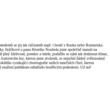
tudentů se jej tak zúčastnili např. i hosté z Ruska nebo Rumunska.
rky Jiráčkové a pana Henriho Noubela jsme společně stanuli na
lný žárlivosti, pomluv a intrik; podařilo se nám tak dotknout témat,
. Autorstvím hry, kterou jsme ztvárnili, se nepyšní žádný světoznámý
klidila vynikající choreografie našich tanečních čísel, kterou
ní snažení publikum odměnilo bouřlivým potleskem. Už teď