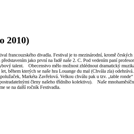
 2010)
ival francouzského divadla. Festival je to mezinárodní, kromě českých s
 představením jako první na řadě naše 2. C. Pod vedením paní profeso
ybový talent. Obecenstvo mělo možnost zhlédnout dramatický muzikál p
 30. let, během kterých se naše hra Louange du mal (Chvála zla) odehrává
spolužaček, Markéta Zavřelová. Velkou chválu pak u tzv. „table ronde“ s
nepostradatelnými členy našeho třídního kolektivu). Naše mnohaměsíč
me se na další ročník Festivadla.