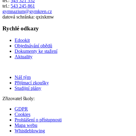
tel.:
543 321 352
tel.:
543 245 861
gymnazium@gymkren.cz
datová schránka: qxixkmw
Rychlé odkazy
Edookit
Objednávání obědů
Dokumenty ke stažení
Aktuality
Náš tým
Přijímací zkoušky
Studijní plány
Zřizovatel školy:
GDPR
Cookies
Prohlášení o přístupnosti
Mapa webu
Whistleblowing