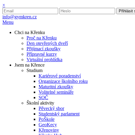
×
Přihlásit
info@gymkren.cz
Menu
Chci na Křenku
Proč na Křenku
Den otevřených dveří
Přijímací zkoušky
Přípravné kurzy
Virtuální prohlídka
Jsem na Křence
Studium
Kariérové poradenství
Organizace školního roku
Maturitní zkoušky
Volitelné semináře
SOČ
Školní aktivity
Pěvecký sbor
Studentský parlament
PoŠkole
GeoKecy
Křenoviny