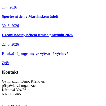
1. 7. 2026
Sportovní den v Mariánském údolí
30. 6. 2026
Úřední hodiny během letních prázdnin 2026
22. 6. 2026
Edukační programy ve výtvarné výchově
Zpět
Kontakt
Gymnázium Brno, Křenová,
příspěvková organizace
Křenová 304/36
602 00 Brno