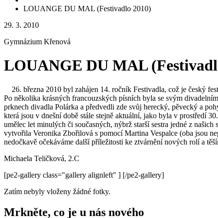
LOUANGE DU MAL (Festivadlo 2010)
29. 3. 2010
Gymnázium Křenová
LOUANGE DU MAL (Festivadlo
26. března 2010 byl zahájen 14. ročník Festivadla, což je český fest
Po několika krásných francouzských písních byla se svým divadelním
prknech divadla Polárka a předvedli zde svůj herecký, pěvecký a poh
která jsou v dnešní době stále stejně aktuální, jako byla v prostředí
umělec let minulých či současných, nýbrž starší sestra jedné z našich 
vytvořila Veronika Zbořilová s pomocí Martina Vespalce (oba jsou 
nedočkavě očekáváme další příležitosti ke ztvárnění nových rolí a těší
Michaela Teličková, 2.C
[pe2-gallery class="gallery alignleft" ]
[/pe2-gallery]
Zatím nebyly vloženy žádné fotky.
Mrkněte, co je u nás nového