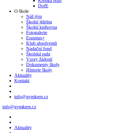
Křenka Hub
DofE
O škole
Náš tým
Školní jídelna
Školní knihovna
Fotogalerie
Erasmus+
Klub absolventů
Nadační fond
Školská rada
Vzory žádostí
Dokumenty školy
Historie školy
Aktuality
Kontakt
info@gymkren.cz
info@gymkren.cz
Aktuality