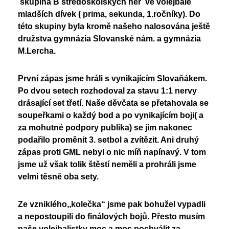
skupina B středoškolských her ve volejbale
Nadační fond
Studentský parlament
mladších dívek ( prima, sekunda, 1.ročníky). Do
Školská rada
této skupiny byla kromě našeho nalosována ještě
PoŠkole
družstva gymnázia Slovanské nám. a gymnázia
Vzory žádostí
GeoKecy
M.Lercha.
Křenoviny
Dokumenty školy
První zápas jsme hráli s vynikajícím Slovaňákem.
Křenka Hub
Historie školy
Po dvou setech rozhodoval za stavu 1:1 nervy
DofE
drásající set třetí. Naše děvčata se přetahovala se
soupeřkami o každý bod a po vynikajícím boji( a
za mohutné podpory publika) se jim nakonec
podařilo proměnit 3. setbol a zvítězit. Ani druhý
zápas proti GML nebyl o nic míň napínavý. V tom
jsme už však tolik štěstí neměli a prohráli jsme
velmi těsně oba sety.
Ze vzniklého,,kolečka“ jsme pak bohužel vypadli
a nepostoupili do finálových bojů. Přesto musím
naše volejbalistky moc a moc pochválit za