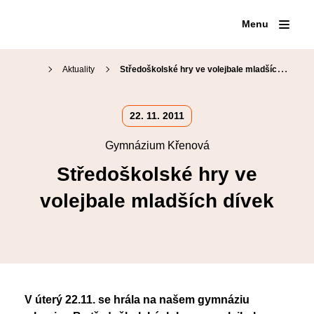
Menu
Aktuality
Středoškolské hry ve volejbale mladších dívek
Proč na Křenku
22. 11. 2011
Den otevřených dveří
Gymnázium Křenová
Přijímací zkoušky
Náš tým
Kariérové poradenství
Středoškolské hry ve
Organizace školního roku
Přípravné kurzy
Školní jídelna
volejbale mladších dívek
Maturitní zkoušky
Virtuální prohlídka
Školní knihovna
Volitelné semináře
Fotogalerie
SOČ
Erasmus+
Klub absolventů
V úterý 22.11. se hrála na našem gymnáziu
Pěvecký sbor