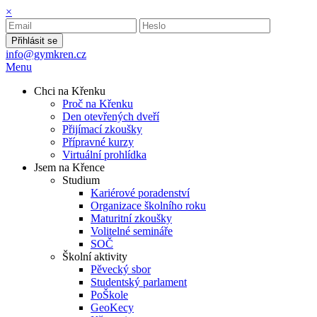
×
Přihlásit se
info@gymkren.cz
Menu
Chci na Křenku
Proč na Křenku
Den otevřených dveří
Přijímací zkoušky
Přípravné kurzy
Virtuální prohlídka
Jsem na Křence
Studium
Kariérové poradenství
Organizace školního roku
Maturitní zkoušky
Volitelné semináře
SOČ
Školní aktivity
Pěvecký sbor
Studentský parlament
PoŠkole
GeoKecy