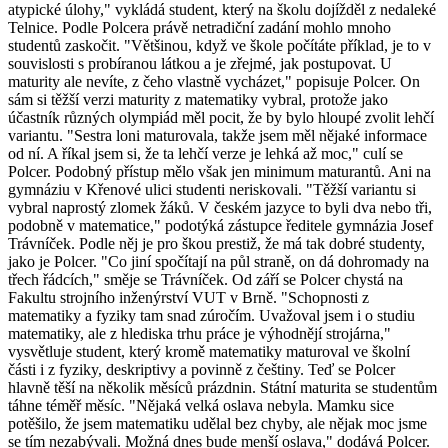
atypické úlohy," vykládá student, který na školu dojížděl z nedaleké
Telnice. Podle Polcera právě netradiční zadání mohlo mnoho
studentů zaskočit. "Většinou, když ve škole počítáte příklad, je to v
souvislosti s probíranou látkou a je zřejmé, jak postupovat. U
maturity ale nevíte, z čeho vlastně vycházet," popisuje Polcer. On
sám si těžší verzi maturity z matematiky vybral, protože jako
účastník různých olympiád měl pocit, že by bylo hloupé zvolit lehčí
variantu. "Sestra loni maturovala, takže jsem měl nějaké informace
od ní. A říkal jsem si, že ta lehčí verze je lehká až moc," culí se
Polcer. Podobný přístup mělo však jen minimum maturantů. Ani na
gymnáziu v Křenové ulici studenti neriskovali. "Těžší variantu si
vybral naprostý zlomek žáků. V českém jazyce to byli dva nebo tři,
podobně v matematice," podotýká zástupce ředitele gymnázia Josef
Trávníček. Podle něj je pro škou prestiž, že má tak dobré studenty,
jako je Polcer. "Co jiní spočítají na půl straně, on dá dohromady na
třech řádcích," směje se Trávníček. Od září se Polcer chystá na
Fakultu strojního inženýrství VUT v Brně. "Schopnosti z
matematiky a fyziky tam snad zúročím. Uvažoval jsem i o studiu
matematiky, ale z hlediska trhu práce je výhodnějí strojárna,"
vysvětluje student, který kromě matematiky maturoval ve školní
části i z fyziky, deskriptivy a povinně z češtiny. Teď se Polcer
hlavně těší na několik měsíců prázdnin. Státní maturita se studentům
táhne téměř měsíc. "Nějaká velká oslava nebyla. Mamku sice
potěšilo, že jsem matematiku udělal bez chyby, ale nějak moc jsme
se tím nezabývali. Možná dnes bude menší oslava," dodává Polcer.