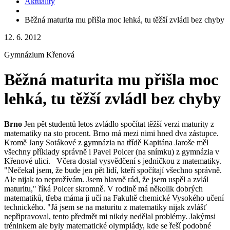
Aktuality
Běžná maturita mu přišla moc lehká, tu těžší zvládl bez chyby
12. 6. 2012
Gymnázium Křenová
Běžná maturita mu přišla moc
lehká, tu těžší zvládl bez chyby
Brno
Jen pět studentů letos zvládlo spočítat těžší verzi maturity z
matematiky na sto procent. Brno má mezi nimi hned dva zástupce.
Kromě Jany Sotákové z gymnázia na třídě Kapitána Jaroše měl
všechny příklady správně i Pavel Polcer (na snímku) z gymnázia v
Křenové ulici.
Včera dostal vysvědčení s jedničkou z matematiky.
"Nečekal jsem, že bude jen pět lidí, kteří spočítají všechno správně.
Ale nijak to neprožívám. Jsem hlavně rád, že jsem uspěl a zvlál
maturitu," říká Polcer skromně. V rodině má několik dobrých
matematiků, třeba máma ji učí na Fakultě chemické Vysokého učení
technického. "Já jsem se na maturitu z matematiky nijak zvlášť
nepřipravoval, tento předmět mi nikdy nedělal problémy. Jakýmsi
tréninkem ale byly matematické olympiády, kde se řeší podobné