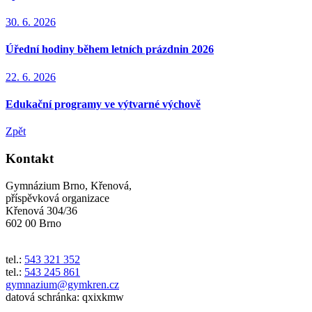
30. 6. 2026
Úřední hodiny během letních prázdnin 2026
22. 6. 2026
Edukační programy ve výtvarné výchově
Zpět
Kontakt
Gymnázium Brno, Křenová,
příspěvková organizace
Křenová 304/36
602 00 Brno
tel.:
543 321 352
tel.:
543 245 861
gymnazium@gymkren.cz
datová schránka: qxixkmw