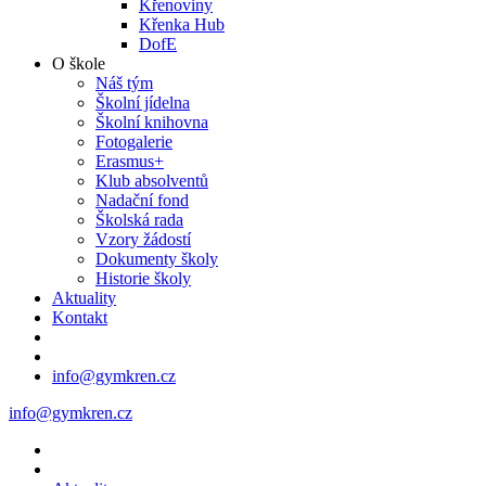
Křenoviny
Křenka Hub
DofE
O škole
Náš tým
Školní jídelna
Školní knihovna
Fotogalerie
Erasmus+
Klub absolventů
Nadační fond
Školská rada
Vzory žádostí
Dokumenty školy
Historie školy
Aktuality
Kontakt
info@gymkren.cz
info@gymkren.cz