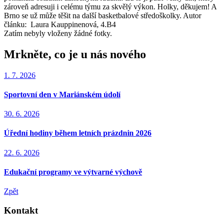
zároveň adresuji i celému týmu za skvělý výkon. Holky, děkujem! A
Brno se už může těšit na další basketbalové středoškolky. Autor
článku: Laura Kauppinenová, 4.B4
Zatím nebyly vloženy žádné fotky.
Mrkněte, co je u nás nového
1. 7. 2026
Sportovní den v Mariánském údolí
30. 6. 2026
Úřední hodiny během letních prázdnin 2026
22. 6. 2026
Edukační programy ve výtvarné výchově
Zpět
Kontakt