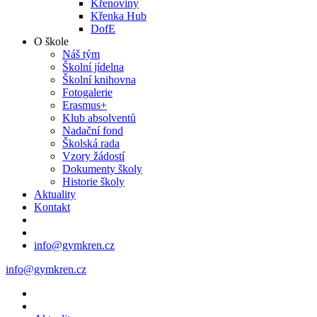
Křenoviny
Křenka Hub
DofE
O škole
Náš tým
Školní jídelna
Školní knihovna
Fotogalerie
Erasmus+
Klub absolventů
Nadační fond
Školská rada
Vzory žádostí
Dokumenty školy
Historie školy
Aktuality
Kontakt
info@gymkren.cz
info@gymkren.cz