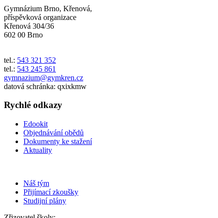
Gymnázium Brno, Křenová,
příspěvková organizace
Křenová 304/36
602 00 Brno
tel.:
543 321 352
tel.:
543 245 861
gymnazium@gymkren.cz
datová schránka: qxixkmw
Rychlé odkazy
Edookit
Objednávání obědů
Dokumenty ke stažení
Aktuality
Náš tým
Přijímací zkoušky
Studijní plány
Zřizovatel školy: