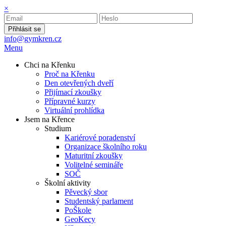
×
Přihlásit se
info@gymkren.cz
Menu
Chci na Křenku
Proč na Křenku
Den otevřených dveří
Přijímací zkoušky
Přípravné kurzy
Virtuální prohlídka
Jsem na Křence
Studium
Kariérové poradenství
Organizace školního roku
Maturitní zkoušky
Volitelné semináře
SOČ
Školní aktivity
Pěvecký sbor
Studentský parlament
PoŠkole
GeoKecy