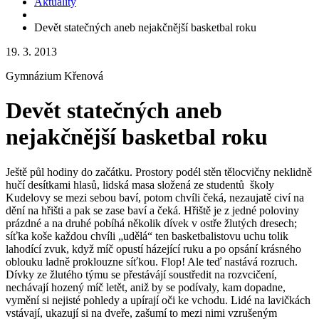
Aktuality
Devět statečných aneb nejakčnější basketbal roku
19. 3. 2013
Gymnázium Křenová
Devět statečných aneb
nejakčnější basketbal roku
Ještě půl hodiny do začátku. Prostory podél stěn tělocvičny neklidně
hučí desítkami hlasů, lidská masa složená ze studentů školy
Kudelovy se mezi sebou baví, potom chvíli čeká, nezaujatě civí na
dění na hřišti a pak se zase baví a čeká. Hřiště je z jedné poloviny
prázdné a na druhé pobíhá několik dívek v ostře žlutých dresech;
síťka koše každou chvíli „udělá“ ten basketbalistovu uchu tolik
lahodící zvuk, když míč opustí házející ruku a po opsání krásného
oblouku ladně proklouzne síťkou. Flop! Ale teď nastává rozruch.
Dívky ze žlutého týmu se přestávájí soustředit na rozvcičení,
nechávají hozený míč letět, aniž by se podívaly, kam dopadne,
vymění si nejisté pohledy a upírají oči ke vchodu. Lidé na lavičkách
vstávají, ukazují si na dveře, zašumí to mezi nimi vzrušeným