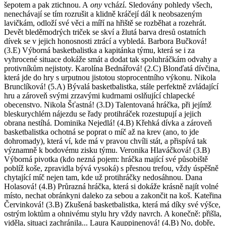
šepotem a pak ztichnou. A
ony
vchází. Sledovány pohledy všech,
nenechávají se tím rozrušit a klidně kráčejí dál k neobsazeným
lavičkám, odloží své věci a míří na hřiště se rozběhat a rozehrát.
Devět bleděmodrých triček se skví a žlutá barva dresů ostatních
dívek se v jejich honosnosti ztrácí a vybledá. Barbora Bučková!
(3.E) Výborná basketbalistka a kapitánka týmu, která se i za
vyhrocené situace dokáže smát a dodat tak spoluhráčkám odvahy a
protivníkům nejistoty. Karolína Bednářová! (2.C) Blonďatá dívčina,
která jde do hry s urputnou jistotou stoprocentního výkonu. Nikola
Brunclíková! (5.A) Bývalá basketbalistka, stále perfektně zvládající
hru a zároveň svými zrzavými kudrnami oslňující chlapecké
obecenstvo. Nikola Šťastná! (3.D) Talentovaná hráčka, při jejímž
bleskurychlém nájezdu se řady protihráček rozestupují a jejich
obrana nestíhá. Dominika Nejedlá! (4.B) Křehká dívka a zároveň
basketbalistka ochotná se poprat o míč až na krev (ano, to jde
dohromady), která ví, kde má v pravou chvíli stát, a přispívá tak
významně k bodovému zisku týmu. Veronika Hlaváčková! (3.B)
Výborná pivotka (kdo nezná pojem: hráčka mající své působiště
poblíž koše, zpravidla bývá vysoká) s přesnou trefou, vždy úspěšně
chytající míč nejen tam, kde už protihráčky nedosáhnou. Dana
Holasová! (4.B) Průrazná hráčka, která si dokáže krásně najít volné
místo, nechat obránkyni daleko za sebou a zakončit na koš. Kateřina
Červinková! (3.B) Zkušená basketbalistka, která má díky své výšce,
ostrým loktům a ohnivému stylu hry vždy navrch. A konečně: přišla,
viděla, situaci zachránila... Laura Kauppinenová! (4.B) No, dobře,