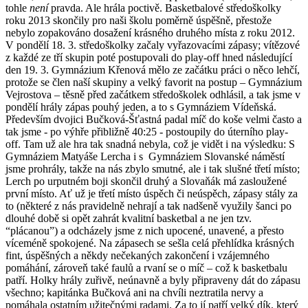
tohle
není
pravda. Ale hrála poctivě. Basketbalové středoškolky
roku 2013 skončily pro naši školu poměrně úspěšně, přestože
nebylo zopakováno dosažení krásného druhého místa z roku 2012.
V pondělí 18. 3. středoškolky začaly vyřazovacími zápasy; vítězové
z každé ze tří skupin poté postupovali do play-off hned následující
den 19. 3. Gymnázium Křenová mělo ze začátku práci o něco lehčí,
protože se člen naší skupiny a velký favorit na postup – Gymnázium
Vejrostova – těsně před začátkem středoškolek odhlásil, a tak jsme v
pondělí hrály zápas pouhý jeden, a to s Gymnáziem Vídeňská.
Především dvojici Bučková-Šťastná padal míč do koše velmi často a
tak jsme - po výhře přibližně 40:25 - postoupily do úterního play-
off. Tam už ale hra tak snadná nebyla, což je vidět i na výsledku: S
Gymnáziem Matyáše Lercha i s Gymnáziem Slovanské náměstí
jsme prohrály, takže na nás zbylo smutné, ale i tak slušné třetí místo;
Lerch po urputném boji skončil druhý a Slovaňák má zasloužené
první místo. Ať už je třetí místo úspěch či neúspěch, zápasy stály za
to (některé z nás pravidelně nehrají a tak nadšeně využily šanci po
dlouhé době si opět zahrát kvalitní basketbal a ne jen tzv.
“plácanou”) a odcházely jsme z nich upocené, unavené, a přesto
víceméně spokojené. Na zápasech se sešla celá přehlídka krásných
fint, úspěšných a někdy nečekaných zakončení i vzájemného
pomáhání, zároveň také faulů a rvaní se o míč – což k basketbalu
patří. Holky hrály zuřivě, neúnavně a byly připraveny dát do zápasu
všechno; kapitánka Bučková ani na chvíli neztratila nervy a
pomáhala ostatním užitečnými radami. Za to jí patří velký dík, který