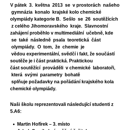
Nadační fond
V pátek 3. května 2013 se v prostorách našeho
Studentský parlament
gymnázia konalo krajské kolo chemické
Školská rada
PoŠkole
olympiády kategorie B. Sešlo se 26 soutěžících
Vzory žádostí
z celého Jihomoravského kraje. Slavnostní
GeoKecy
zahájení proběhlo v multimediální učebně, kde
Křenoviny
Dokumenty školy
se také následně psala teoretická část
olympiády. O tom, že chemie je
Křenka Hub
Historie školy
vědou experimentální, svědčí i fakt, že součástí
DofE
soutěže je i část praktická. Praktickou
část soutěžící prováděli v chemické laboratoři,
která svými parametry bohatě
splňuje požadavky na pořádání krajského kola
chemické olympiády.
Naši školu reprezentovali následující studenti z
5.A6:
Martin Hofírek – 3. místo