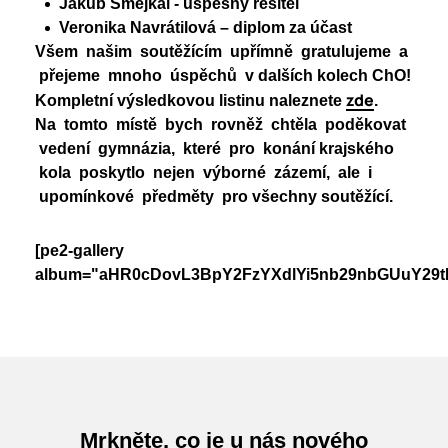
Jakub Smejkal - úspěšný řešitel
Veronika Navrátilová – diplom za účast
Všem našim soutěžícím upřímně gratulujeme a
přejeme mnoho úspěchů v dalších kolech ChO!
zde
Kompletní výsledkovou listinu naleznete
.
Na tomto místě bych rovněž chtěla poděkovat
vedení gymnázia, které pro konání krajského
kola poskytlo nejen výborné zázemí, ale i
upomínkové předměty pro všechny soutěžící.
[pe2-gallery
album="aHR0cDovL3BpY2FzYXdlYi5nb29nbGUuY29
Mrkněte, co je u nás nového