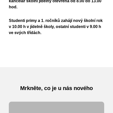
kancelář školní jídelny otevřena od 8.00 do 13.00
Nadační fond
Studentský parlament
hod.
Školská rada
PoŠkole
Studenti primy a 1. ročníků zahájí nový školní rok
Vzory žádostí
GeoKecy
v 10.00 h v jídelně školy, ostatní studenti v 9.00 h
Křenoviny
Dokumenty školy
ve svých třídách.
Křenka Hub
Historie školy
DofE
Mrkněte, co je u nás nového