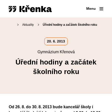
Menu
Aktuality
Úřední hodiny a začátek školního roku
Proč na Křenku
20. 6. 2013
Den otevřených dveří
Gymnázium Křenová
Přijímací zkoušky
Náš tým
Kariérové poradenství
Úřední hodiny a začátek
Organizace školního roku
Přípravné kurzy
Školní jídelna
školního roku
Maturitní zkoušky
Virtuální prohlídka
Školní knihovna
Volitelné semináře
Fotogalerie
SOČ
Erasmus+
Klub absolventů
Od 26. 8. do 30. 8. 2013 bude kancelář školy i
Pěvecký sbor