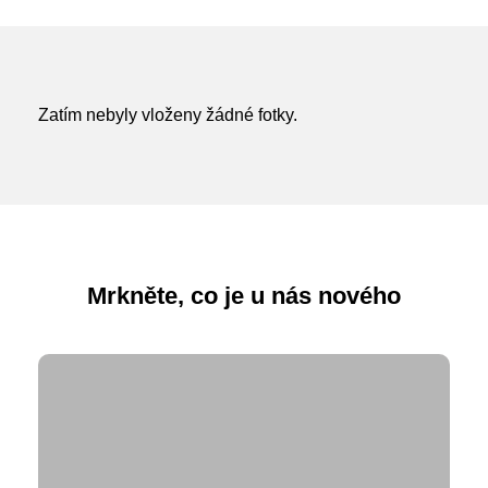
Nadační fond
Studentský parlament
Školská rada
PoŠkole
Vzory žádostí
GeoKecy
Zatím nebyly vloženy žádné fotky.
Křenoviny
Dokumenty školy
Křenka Hub
Historie školy
DofE
Mrkněte, co je u nás nového