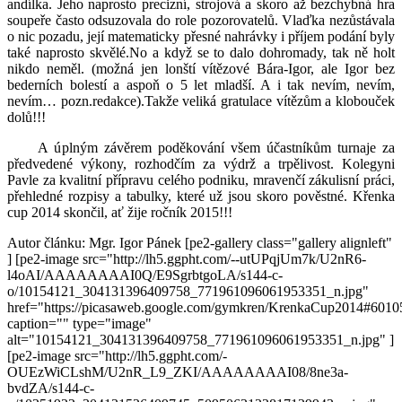
andílka. Jeho naprosto precizní, strojová a skoro až bezchybná hra
soupeře často odsuzovala do role pozorovatelů. Vlaďka nezůstávala
o nic pozadu, její matematicky přesné nahrávky i příjem podání byly
také naprosto skvělé.No a když se to dalo dohromady, tak ně holt
nikdo neměl. (možná jen lonští vítězové Bára-Igor, ale Igor bez
bederních bolestí a aspoň o 5 let mladší. A i tak nevím, nevím,
nevím… pozn.redakce).Takže veliká gratulace vítězům a klobouček
dolů!!!
A úplným závěrem poděkování všem účastníkům turnaje za
předvedené výkony, rozhodčím za výdrž a trpělivost. Kolegyni
Pavle za kvalitní přípravu celého podniku, mravenčí zákulisní práci,
přehledné rozpisy a tabulky, které už jsou skoro pověstné. Křenka
cup 2014 skončil, ať žije ročník 2015!!!
Autor článku: Mgr. Igor Pánek [pe2-gallery class="gallery alignleft"
] [pe2-image src="http://lh5.ggpht.com/--utUPqjUm7k/U2nR6-
l4oAI/AAAAAAAAI0Q/E9SgrbtgoLA/s144-c-
o/10154121_304131396409758_771961096061953351_n.jpg"
href="https://picasaweb.google.com/gymkren/KrenkaCup2014#601
caption="" type="image"
alt="10154121_304131396409758_771961096061953351_n.jpg" ]
[pe2-image src="http://lh5.ggpht.com/-
OUEzWiCLshM/U2nR_L9_ZKI/AAAAAAAAI08/8ne3a-
bvdZA/s144-c-