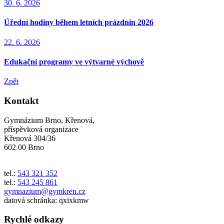
30. 6. 2026
Úřední hodiny během letních prázdnin 2026
22. 6. 2026
Edukační programy ve výtvarné výchově
Zpět
Kontakt
Gymnázium Brno, Křenová,
příspěvková organizace
Křenová 304/36
602 00 Brno
tel.:
543 321 352
tel.:
543 245 861
gymnazium@gymkren.cz
datová schránka: qxixkmw
Rychlé odkazy