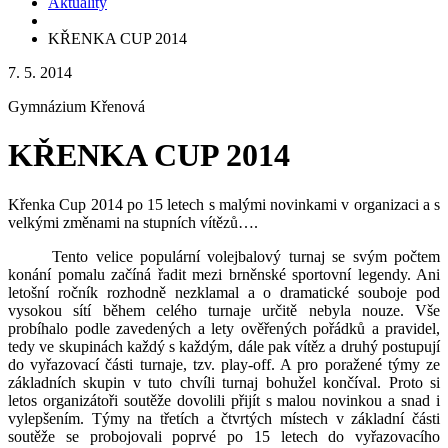
Aktuality
KŘENKA CUP 2014
7. 5. 2014
Gymnázium Křenová
KŘENKA CUP 2014
Křenka Cup 2014 po 15 letech s malými novinkami v organizaci a s
velkými změnami na stupních vítězů….
Tento velice populární volejbalový turnaj se svým počtem
konání pomalu začíná řadit mezi brněnské sportovní legendy. Ani
letošní ročník rozhodně nezklamal a o dramatické souboje pod
vysokou sítí během celého turnaje určitě nebyla nouze. Vše
probíhalo podle zavedených a lety ověřených pořádků a pravidel,
tedy ve skupinách každý s každým, dále pak vítěz a druhý postupují
do vyřazovací části turnaje, tzv. play-off. A pro poražené týmy ze
základních skupin v tuto chvíli turnaj bohužel končíval. Proto si
letos organizátoři soutěže dovolili přijít s malou novinkou a snad i
vylepšením. Týmy na třetích a čtvrtých místech v základní části
soutěže se probojovali poprvé po 15 letech do vyřazovacího