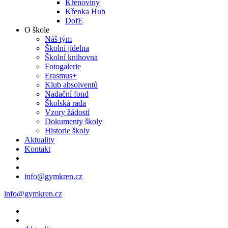
Křenoviny
Křenka Hub
DofE
O škole
Náš tým
Školní jídelna
Školní knihovna
Fotogalerie
Erasmus+
Klub absolventů
Nadační fond
Školská rada
Vzory žádostí
Dokumenty školy
Historie školy
Aktuality
Kontakt
info@gymkren.cz
info@gymkren.cz