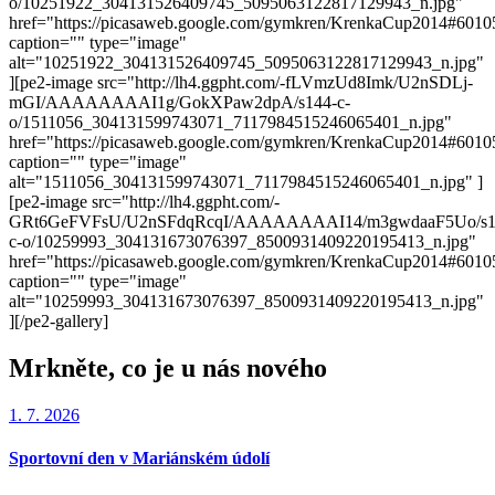
o/10251922_304131526409745_5095063122817129943_n.jpg"
href="https://picasaweb.google.com/gymkren/KrenkaCup2014#601
caption="" type="image"
alt="10251922_304131526409745_5095063122817129943_n.jpg"
][pe2-image src="http://lh4.ggpht.com/-fLVmzUd8Imk/U2nSDLj-
mGI/AAAAAAAAI1g/GokXPaw2dpA/s144-c-
o/1511056_304131599743071_7117984515246065401_n.jpg"
href="https://picasaweb.google.com/gymkren/KrenkaCup2014#601
caption="" type="image"
alt="1511056_304131599743071_7117984515246065401_n.jpg" ]
[pe2-image src="http://lh4.ggpht.com/-
GRt6GeFVFsU/U2nSFdqRcqI/AAAAAAAAI14/m3gwdaaF5Uo/s1
c-o/10259993_304131673076397_8500931409220195413_n.jpg"
href="https://picasaweb.google.com/gymkren/KrenkaCup2014#601
caption="" type="image"
alt="10259993_304131673076397_8500931409220195413_n.jpg"
][/pe2-gallery]
Mrkněte, co je u nás nového
1. 7. 2026
Sportovní den v Mariánském údolí