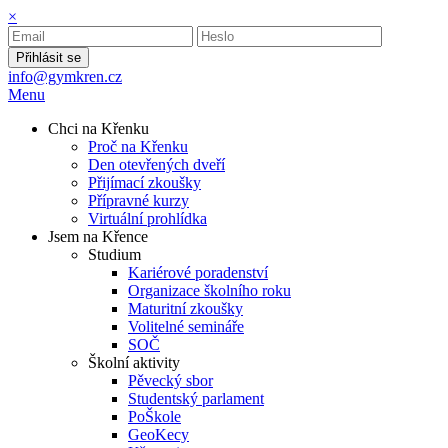
×
Přihlásit se
info@gymkren.cz
Menu
Chci na Křenku
Proč na Křenku
Den otevřených dveří
Přijímací zkoušky
Přípravné kurzy
Virtuální prohlídka
Jsem na Křence
Studium
Kariérové poradenství
Organizace školního roku
Maturitní zkoušky
Volitelné semináře
SOČ
Školní aktivity
Pěvecký sbor
Studentský parlament
PoŠkole
GeoKecy