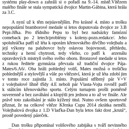
systému play-down a zahráli si o pořadí na 9.-14. místě.Vítězem
malého finále se stala sympatická dvojice Martin-Gábina, která hrála
za 3.C.
A nyní už k těm nejslavnějším. Pro krásné 4. místo a trošku
nepopulární bramborové medaile si letos doputovala dvojice ze 3.B
Pepi-Jiřka. Pro třídního Pepu to byl bez nadsázky famózní
comeback po 2 letech/problémy s koleny-pozn.redakce/. Jeho
spoluhráčka patří už léta k oporám křenovského dívčího volejbalu a
její výkony na palubovce byly oslavou bojovnosti, přehledu,
techniky a herní chytrosti, tedy všeho, co patří k arzenálu
opravdových mistryň svého svého oboru. Bronzové medaile si letos
z rukou ředitele gymnázia převzala už tradiční dvojice Pája-
Mates/6.A6/. Oba hráli pohledný voliš, Mates možná o trošičku
pohlednější a stylovější a vůle po vítězství, která je už léta zdobí jim
v tomto roce zajistila 3. místo. Populární stříbrný pár V+V
z volejbalové líhně třídy 4.E neboli pár Vlasta-Vojta rovněž patří
k stálicím křenovského sportu. Celým turnajem prošli poměrně
suverenně a bez zaváhání a klopýtli jen jednou a to až ve finále. Ale
právě toto zakolísání je stálo kýžený titul. Nutno ovšem sportovně
přiznat, že na celkové vítěze Křenka Cupu 2014 zkrátka neměli.
Volejbalová dvojka z 1.D Vlaďka-Dan byla letos fakt dost „krutá“,
prostě povedený páreček.
Dan trošku připomínal volišového zabijáka s tváří nevinného