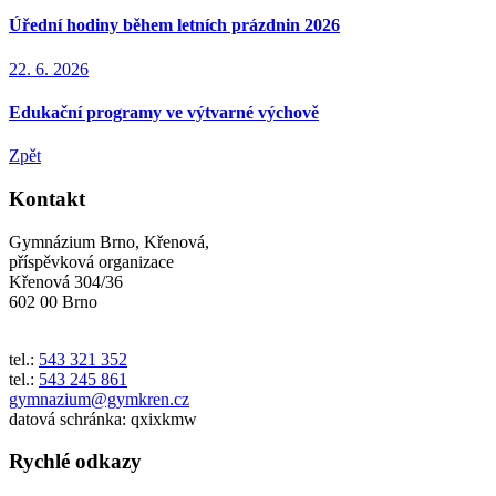
Úřední hodiny během letních prázdnin 2026
22. 6. 2026
Edukační programy ve výtvarné výchově
Zpět
Kontakt
Gymnázium Brno, Křenová,
příspěvková organizace
Křenová 304/36
602 00 Brno
tel.:
543 321 352
tel.:
543 245 861
gymnazium@gymkren.cz
datová schránka: qxixkmw
Rychlé odkazy