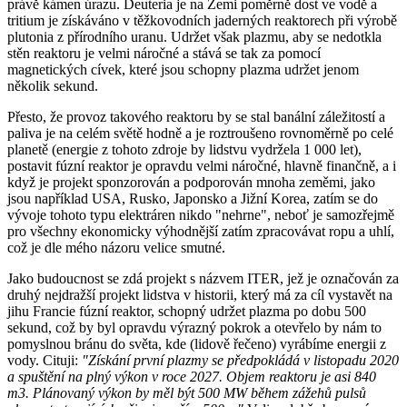
právě kámen úrazu. Deuteria je na Zemi poměrně dost ve vodě a
tritium je získáváno v těžkovodních jaderných reaktorech při výrobě
plutonia z přírodního uranu. Udržet však plazmu, aby se nedotkla
stěn reaktoru je velmi náročné a stává se tak za pomocí
magnetických cívek, které jsou schopny plazma udržet jenom
několik sekund.
Přesto, že provoz takového reaktoru by se stal banální záležitostí a
paliva je na celém světě hodně a je roztroušeno rovnoměrně po celé
planetě (energie z tohoto zdroje by lidstvu vydržela 1 000 let),
postavit fúzní reaktor je opravdu velmi náročné, hlavně finančně, a i
když je projekt sponzorován a podporován mnoha zeměmi, jako
jsou například USA, Rusko, Japonsko a Jižní Korea, zatím se do
vývoje tohoto typu elektráren nikdo "nehrne", neboť je samozřejmě
pro všechny ekonomicky výhodnější zatím zpracovávat ropu a uhlí,
což je dle mého názoru velice smutné.
Jako budoucnost se zdá projekt s názvem ITER, jež je označován za
druhý nejdražší projekt lidstva v historii, který má za cíl vystavět na
jihu Francie fúzní reaktor, schopný udržet plazma po dobu 500
sekund, což by byl opravdu výrazný pokrok a otevřelo by nám to
pomyslnou bránu do světa, kde (lidově řečeno) vyrábíme energii z
vody. Cituji:
"Získání první plazmy se předpokládá v listopadu 2020
a spuštění na plný výkon v roce 2027. Objem reaktoru je asi 840
m3. Plánovaný výkon by měl být 500 MW během zážehů pulsů