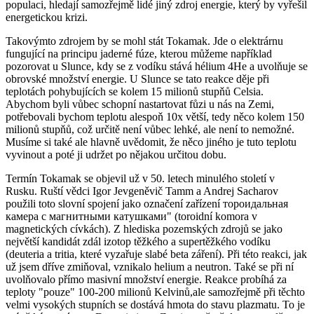
populaci, hledají samozřejmě lidé jiný zdroj energie, který by vyřešil
energetickou krizi.
Takovýmto zdrojem by se mohl stát Tokamak. Jde o elektrárnu
fungující na principu jaderné fúze, kterou můžeme například
pozorovat u Slunce, kdy se z vodíku stává hélium 4He a uvolňuje se
obrovské množství energie. U Slunce se tato reakce děje při
teplotách pohybujících se kolem 15 milionů stupňů Celsia.
Abychom byli vůbec schopní nastartovat fůzi u nás na Zemi,
potřebovali bychom teplotu alespoň 10x větší, tedy něco kolem 150
milionů stupňů, což určitě není vůbec lehké, ale není to nemožné.
Musíme si také ale hlavně uvědomit, že něco jiného je tuto teplotu
vyvinout a poté ji udržet po nějakou určitou dobu.
Termín Tokamak se objevil už v 50. letech minulého století v
Rusku. Ruští vědci Igor Jevgeněvič Tamm a Andrej Sacharov
použili toto slovní spojení jako označení zařízení тороидальная
камера с магнитными катушками" (toroidní komora v
magnetických cívkách). Z hlediska pozemských zdrojů se jako
největší kandidát zdál izotop těžkého a supertěžkého vodíku
(deuteria a tritia, které vyzařuje slabé beta záření). Při této reakci, jak
už jsem dříve zmiňoval, vznikalo helium a neutron. Také se při ní
uvolňovalo přímo masivní množství energie. Reakce probíhá za
teploty "pouze" 100-200 milionů Kelvinů,ale samozřejmě při těchto
velmi vysokých stupních se dostává hmota do stavu plazmatu. To je