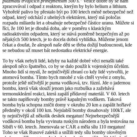
plazmatu trvajících přinejmenším 500 s."
Velice dobře by se nám
zpracovával i odpad z reaktoru, kterým by bylo helium a lithium.
Vyhořelé palivo by přestalo být po 100 letech méně nebezpečné než
odpad, který odchází z uhelných elektráren, který má poločas
rozpadu miliardu let a obsahuje nebezpečné částice uranu. Můžete si
říci, že 100 let je dlouhá doba, ale v poměru s klasickým
radioaktivním odpadem, který se stává poměrně bezpečným až po
nějakých 500 letech, je to docela dobrá vyhlídka. Můžeme jenom
čekat a doufat, že alespoň naše děti se třeba dožijí budoucnosti, kde
se nebudou už muset bát nedostatku elektrické energie.
To by však nebyli lidé, kdyby na každé dobré věci nenašli také
alespoň něco špatného, co by se dalo použít k vojenským účelům.
Mnoho lidí si myslí, že nejničivější zbraní co kdy lidé vytvořili, je
atomová bomba. Tímto bych mnohé z vás chtěl vyvést z omylu,
protože ještě ničivější je puma vodíková, tzv. fúzní. Jde o jadernou
bombu, která však slouží jenom jako rozbuška a zažehává
termonukleární reakci, která zapálí přídavný materiál. V 60. letech
se takto naplňovaly bomby právě kapalným vodíkem. Taková
bomba byla schopna zničit domy v okruhu 20 km a zapálit hořlavé
předměty v okolí 100 km. Nejslabší bomby dosahovaly 100kT, ale
ty nejničivější až několik desítek megatun! Nejnebezpečnější
vodíková bomba byla vyvinuta ruským národem a byla testována na
Sibiři v 60. letech. Jmenovala se CAR a měla sílu 110 megatun!
Toho se však Rusové zalekli a snížili tedy sílu bomby olověným