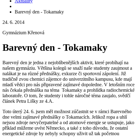
Aktuality
Barevný den - Tokamaky
24. 6. 2014
Gymnázium Křenová
Barevný den - Tokamaky
Barevný den je jedna z nejoblíbenějších aktivit, které probíhají na
našem gymnáziu. Většina kolegů se snaží naše studenty zaujmout a
nalákat je na různé přednášky, exkurze či sportovní zápolení. Již
tradičně zvou chemici zájemce do univerzitního kampusu, kde mají
mladí vědci pro nás připravené zajímavé dopoledne. V letošním roce
nás čekala přednáška na téma Tokamaky a prohlídka radiochemické
laboratoře. O tom, že studenty i tohle náročné téma zaujalo, svědčí
článek Petra Lišky ze 4.A.
Toto úterý 24. 6. jsem měl možnost zúčastnit se v rámci Barevného
dne velmi zajímavé přednášky o Tokamacích. Jelikož ropa a uhlí
nejsou zdroje nevyčerpatelné a od atomové energie se ustupuje, jako
příklad můžeme uvést Německo, a také z toho důvodu, že ostatní
energetické zdroje by nebyly schopny uživit už tak početnou