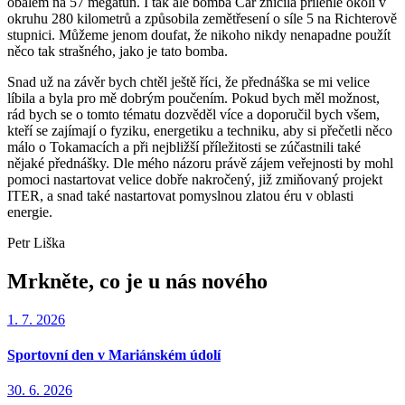
obalem na 57 megatun. I tak ale bomba Car zničila přilehlé okolí v
okruhu 280 kilometrů a způsobila zemětřesení o síle 5 na Richterově
stupnici. Můžeme jenom doufat, že nikoho nikdy nenapadne použít
něco tak strašného, jako je tato bomba.
Snad už na závěr bych chtěl ještě říci, že přednáška se mi velice
líbila a byla pro mě dobrým poučením. Pokud bych měl možnost,
rád bych se o tomto tématu dozvěděl více a doporučil bych všem,
kteří se zajímají o fyziku, energetiku a techniku, aby si přečetli něco
málo o Tokamacích a při nejbližší příležitosti se zúčastnili také
nějaké přednášky. Dle mého názoru právě zájem veřejnosti by mohl
pomoci nastartovat velice dobře nakročený, již zmiňovaný projekt
ITER, a snad také nastartovat pomyslnou zlatou éru v oblasti
energie.
Petr Liška
Mrkněte, co je u nás nového
1. 7. 2026
Sportovní den v Mariánském údolí
30. 6. 2026