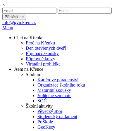
×
Přihlásit se
info@gymkren.cz
Menu
Chci na Křenku
Proč na Křenku
Den otevřených dveří
Přijímací zkoušky
Přípravné kurzy
Virtuální prohlídka
Jsem na Křence
Studium
Kariérové poradenství
Organizace školního roku
Maturitní zkoušky
Volitelné semináře
SOČ
Školní aktivity
Pěvecký sbor
Studentský parlament
PoŠkole
GeoKecy