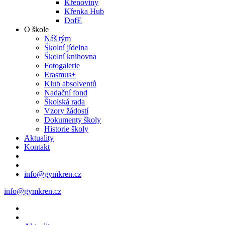
Křenoviny
Křenka Hub
DofE
O škole
Náš tým
Školní jídelna
Školní knihovna
Fotogalerie
Erasmus+
Klub absolventů
Nadační fond
Školská rada
Vzory žádostí
Dokumenty školy
Historie školy
Aktuality
Kontakt
info@gymkren.cz
info@gymkren.cz