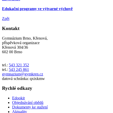
Edukační programy ve výtvarné výchově
Zpět
Kontakt
Gymnázium Brno, Křenová,
příspěvková organizace
Křenová 304/36
602 00 Brno
tel.:
543 321 352
tel.:
543 245 861
gymnazium@gymkren.cz
datová schránka: qxixkmw
Rychlé odkazy
Edookit
Objednávání obědů
Dokumenty ke stažení
Aktuality