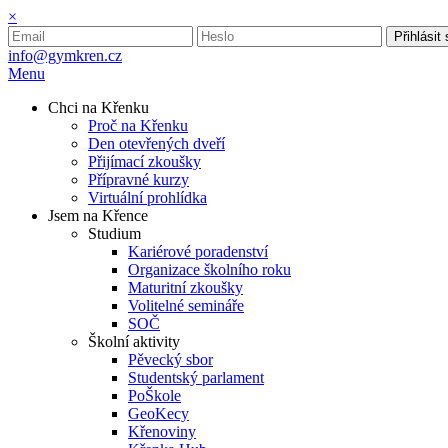
×
Přihlásit
info@gymkren.cz
Menu
Chci na Křenku
Proč na Křenku
Den otevřených dveří
Přijímací zkoušky
Přípravné kurzy
Virtuální prohlídka
Jsem na Křence
Studium
Kariérové poradenství
Organizace školního roku
Maturitní zkoušky
Volitelné semináře
SOČ
Školní aktivity
Pěvecký sbor
Studentský parlament
PoŠkole
GeoKecy
Křenoviny