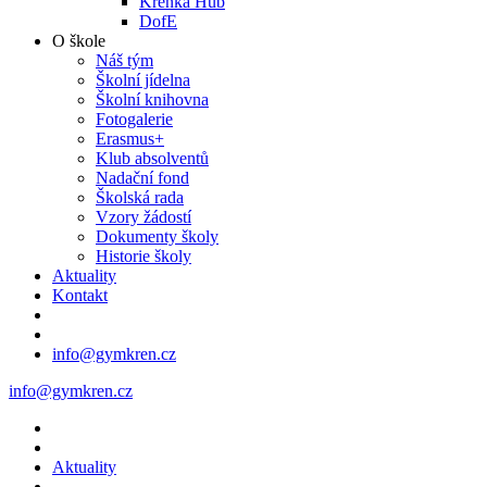
Křenka Hub
DofE
O škole
Náš tým
Školní jídelna
Školní knihovna
Fotogalerie
Erasmus+
Klub absolventů
Nadační fond
Školská rada
Vzory žádostí
Dokumenty školy
Historie školy
Aktuality
Kontakt
info@gymkren.cz
info@gymkren.cz
Aktuality