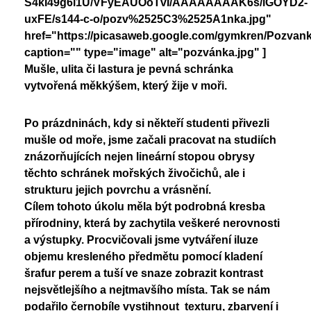
S4kI49g6l1U/VFyEAUOoTvI/AAAAAAAAK6s/iGOYD2-
Nadační fond
Studentský parlament
uxFE/s144-c-o/pozv%2525C3%2525A1nka.jpg"
Školská rada
href="https://picasaweb.google.com/gymkren/Pozva
PoŠkole
caption="" type="image" alt="pozvánka.jpg" ]
Vzory žádostí
GeoKecy
Mušle, ulita či lastura je pevná schránka
vytvořená měkkýšem, který žije v moři.
Křenoviny
Dokumenty školy
Křenka Hub
Historie školy
Po prázdninách, kdy si někteří studenti přivezli
DofE
mušle od moře, jsme začali pracovat na studiích
znázorňujících nejen lineární stopou obrysy
těchto schránek mořských živočichů, ale i
strukturu jejich povrchu a vrásnění.
Cílem tohoto úkolu měla být podrobná kresba
přírodniny, která by zachytila veškeré nerovnosti
a výstupky. Procvičovali jsme vytváření iluze
objemu kresleného předmětu pomocí kladení
šrafur perem a tuší ve snaze zobrazit kontrast
nejsvětlejšího a nejtmavšího místa. Tak se nám
podařilo černobíle vystihnout texturu, zbarvení i