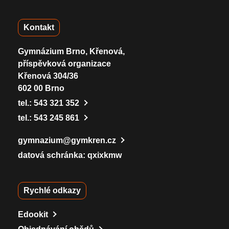
Kontakt
Gymnázium Brno, Křenová,
příspěvková organizace
Křenová 304/36
602 00 Brno
tel.:
543 321 352
tel.:
543 245 861
gymnazium@gymkren.cz
datová schránka: qxixkmw
Rychlé odkazy
Edookit