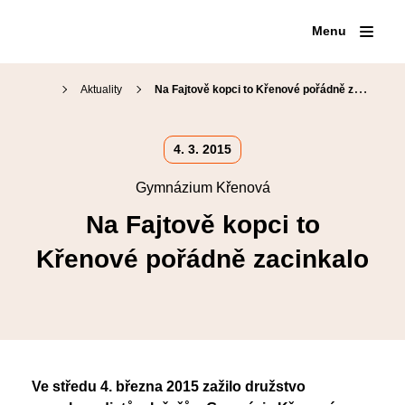
Menu
Aktuality
Na Fajtově kopci to Křenové pořádně zacinkalo
Proč na Křenku
4. 3. 2015
Den otevřených dveří
Gymnázium Křenová
Přijímací zkoušky
Náš tým
Kariérové poradenství
Na Fajtově kopci to
Organizace školního roku
Přípravné kurzy
Školní jídelna
Křenové pořádně zacinkalo
Maturitní zkoušky
Virtuální prohlídka
Školní knihovna
Volitelné semináře
Fotogalerie
SOČ
Erasmus+
Klub absolventů
Ve středu 4. března 2015 zažilo družstvo
Pěvecký sbor