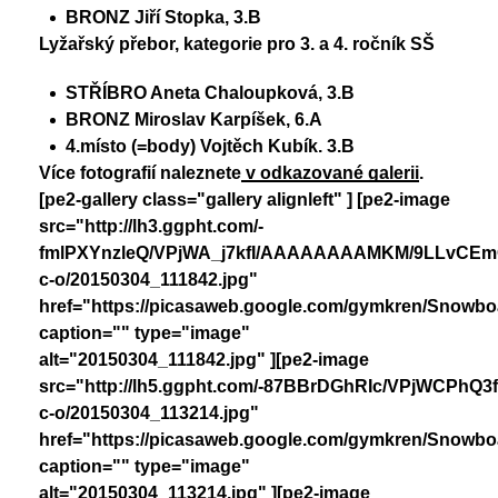
BRONZ Jiří Stopka, 3.B
Lyžařský přebor, kategorie pro 3. a 4. ročník SŠ
STŘÍBRO Aneta Chaloupková, 3.B
BRONZ Miroslav Karpíšek, 6.A
4.místo (=body) Vojtěch Kubík. 3.B
Více fotografií naleznete
v odkazované galerii
.
[pe2-gallery class="gallery alignleft" ] [pe2-image
src="http://lh3.ggpht.com/-
fmlPXYnzleQ/VPjWA_j7kfI/AAAAAAAAMKM/9LLvCEm
c-o/20150304_111842.jpg"
href="https://picasaweb.google.com/gymkren/Snow
caption="" type="image"
alt="20150304_111842.jpg" ][pe2-image
src="http://lh5.ggpht.com/-87BBrDGhRIc/VPjWCPh
c-o/20150304_113214.jpg"
href="https://picasaweb.google.com/gymkren/Snow
caption="" type="image"
alt="20150304_113214.jpg" ][pe2-image