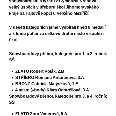
snowboardistů a lyžařů z Gymnázia Křenová
Nadační fond
Studentský parlament
velký úspěch v přeboru škol Jihomoravského
Školská rada
kraje na Fajtově kopci u Velkého Meziříčí.
PoŠkole
Vzory žádostí
GeoKecy
V deseti kategoriích jsme vysbírali hned 8 medailí
Křenoviny
Dokumenty školy
a k tomu pohár za celkové druhé místo v soutěži
škol.
Křenka Hub
Historie školy
DofE
Snowboardový přebor, kategorie pro 1. a 2. ročník
SŠ
ZLATO Robert Polák, 2.B
STŘÍBRO Romana Antonínová, 3.A
BRONZ Gabriela Matýsková, 1.E
4.místo (=body) Klára Odstrčilová, 3.A
Snowboardový přebor, kategorie pro 3. a 4. ročník
SŠ
ZLATO Zora Venerová, 5.A