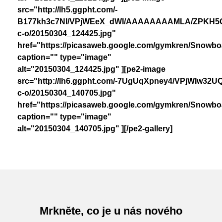
src="http://lh5.ggpht.com/-
B177kh3c7NI/VPjWEeX_dWI/AAAAAAAAMLA/ZPKH5Q0
c-o/20150304_124425.jpg"
href="https://picasaweb.google.com/gymkren/Snow
caption="" type="image"
alt="20150304_124425.jpg" ][pe2-image
src="http://lh6.ggpht.com/-7UgUqXpney4/VPjWIw
c-o/20150304_140705.jpg"
href="https://picasaweb.google.com/gymkren/Snow
caption="" type="image"
alt="20150304_140705.jpg" ][/pe2-gallery]
Mrkněte, co je u nás nového