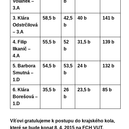
Volánek –
b
3.A
3. Klára
58,5 b
42,5
40 b
141 b
Odstrčilová
b
– 3.A
4. Filip
55,5 b
52
31,5 b
139 b
Ilkanič –
b
4.A
5. Barbora
54,5 b
53,5
24 b
132 b
Smutná –
b
1.D
6. Klára
35,5 b
26
23,5 b
85 b
Borešová –
b
1.D
Víťovi gratulujeme k postupu do krajského kola,
které se bude konat 8. 4. 2015 na FCH VUT.