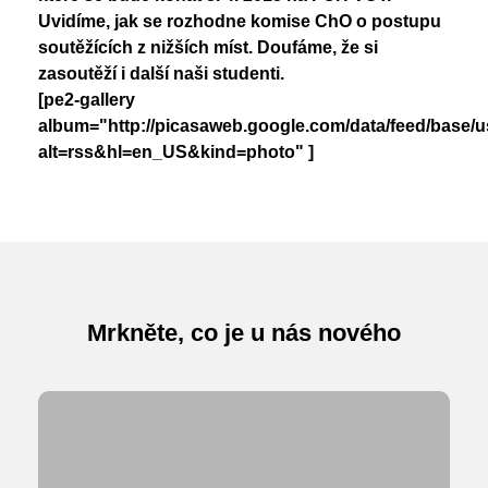
Uvidíme, jak se rozhodne komise ChO o postupu
soutěžících z nižších míst. Doufáme, že si
zasoutěží i další naši studenti.
[pe2-gallery
album="http://picasaweb.google.com/data/feed/base
alt=rss&hl=en_US&kind=photo" ]
Mrkněte, co je u nás nového