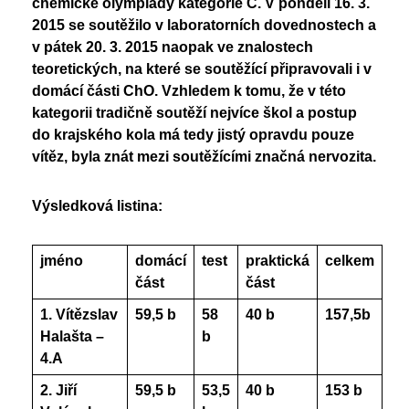
chemické olympiády kategorie C. V pondělí 16. 3.
Nadační fond
Studentský parlament
2015 se soutěžilo v laboratorních dovednostech a
Školská rada
v pátek 20. 3. 2015 naopak ve znalostech
PoŠkole
teoretických, na které se soutěžící připravovali i v
Vzory žádostí
GeoKecy
domácí části ChO. Vzhledem k tomu, že v této
kategorii tradičně soutěží nejvíce škol a postup
Křenoviny
Dokumenty školy
do krajského kola má tedy jistý opravdu pouze
Křenka Hub
Historie školy
vítěz, byla znát mezi soutěžícími značná nervozita.
DofE
Výsledková listina:
jméno
domácí
test
praktická
celkem
část
část
1. Vítězslav
59,5 b
58
40 b
157,5b
Halašta –
b
4.A
2. Jiří
59,5 b
53,5
40 b
153 b