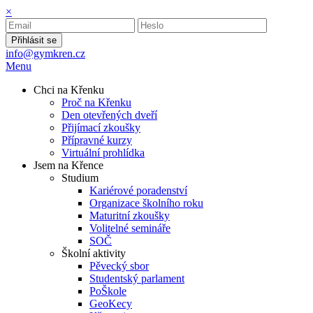
×
Přihlásit se
info@gymkren.cz
Menu
Chci na Křenku
Proč na Křenku
Den otevřených dveří
Přijímací zkoušky
Přípravné kurzy
Virtuální prohlídka
Jsem na Křence
Studium
Kariérové poradenství
Organizace školního roku
Maturitní zkoušky
Volitelné semináře
SOČ
Školní aktivity
Pěvecký sbor
Studentský parlament
PoŠkole
GeoKecy