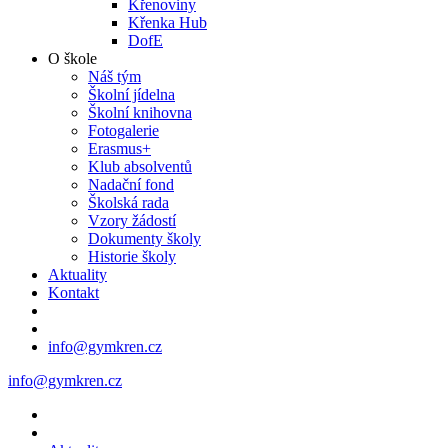
Křenoviny
Křenka Hub
DofE
O škole
Náš tým
Školní jídelna
Školní knihovna
Fotogalerie
Erasmus+
Klub absolventů
Nadační fond
Školská rada
Vzory žádostí
Dokumenty školy
Historie školy
Aktuality
Kontakt
info@gymkren.cz
info@gymkren.cz