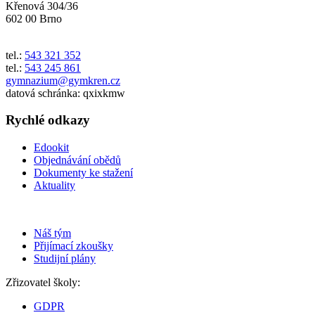
Křenová 304/36
602 00 Brno
tel.:
543 321 352
tel.:
543 245 861
gymnazium@gymkren.cz
datová schránka: qxixkmw
Rychlé odkazy
Edookit
Objednávání obědů
Dokumenty ke stažení
Aktuality
Náš tým
Přijímací zkoušky
Studijní plány
Zřizovatel školy:
GDPR