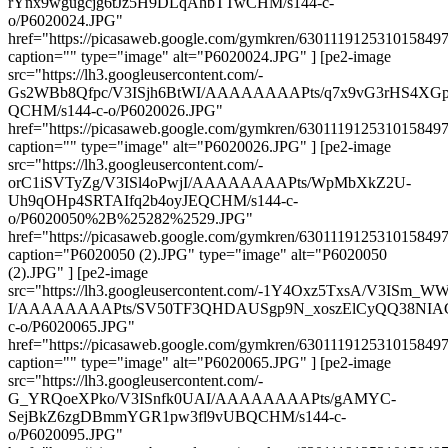
rYnx9wgugcjg6tJz5H9DLqAhbTTwCHM/s144-c-
o/P6020024.JPG"
href="https://picasaweb.google.com/gymkren/63011191253101584
caption="" type="image" alt="P6020024.JPG" ] [pe2-image
src="https://lh3.googleusercontent.com/-
Gs2WBb8Qfpc/V3ISjh6BtWI/AAAAAAAAPts/q7x9vG3rHS4XGp
QCHM/s144-c-o/P6020026.JPG"
href="https://picasaweb.google.com/gymkren/63011191253101584
caption="" type="image" alt="P6020026.JPG" ] [pe2-image
src="https://lh3.googleusercontent.com/-
orC1iSVTyZg/V3ISl4oPwjI/AAAAAAAAPts/WpMbXkZ2U-
Uh9qOHp4SRTAIfq2b4oyJEQCHM/s144-c-
o/P6020050%2B%25282%2529.JPG"
href="https://picasaweb.google.com/gymkren/63011191253101584
caption="P6020050 (2).JPG" type="image" alt="P6020050
(2).JPG" ] [pe2-image
src="https://lh3.googleusercontent.com/-1Y4Oxz5TxsA/V3ISm_W
I/AAAAAAAAPts/SV50TF3QHDAUSgp9N_xoszElCyQQ38NIAC
c-o/P6020065.JPG"
href="https://picasaweb.google.com/gymkren/63011191253101584
caption="" type="image" alt="P6020065.JPG" ] [pe2-image
src="https://lh3.googleusercontent.com/-
G_YRQoeXPko/V3ISnfk0UAI/AAAAAAAAPts/gAMYC-
SejBkZ6zgDBmmYGR1pw3fl9vUBQCHM/s144-c-
o/P6020095.JPG"