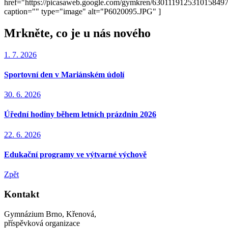
href="https://picasaweb.google.com/gymkren/63011191253101584
caption="" type="image" alt="P6020095.JPG" ]
Mrkněte, co je u nás nového
1. 7. 2026
Sportovní den v Mariánském údolí
30. 6. 2026
Úřední hodiny během letních prázdnin 2026
22. 6. 2026
Edukační programy ve výtvarné výchově
Zpět
Kontakt
Gymnázium Brno, Křenová,
příspěvková organizace