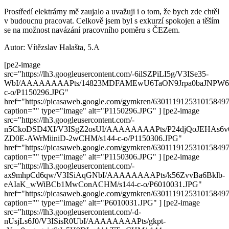
Prostředí elektrárny mě zaujalo a uvažuji i o tom, že bych zde chtěl
v budoucnu pracovat. Celkově jsem byl s exkurzí spokojen a těším
se na možnost navázání pracovního poměru s ČEZem.
Autor: Vítězslav Halašta, 5.A
[pe2-image
src="https://lh3.googleusercontent.com/-6ilSZPiLI5g/V3ISe35-
WbI/AAAAAAAAPts/14823MDFAMEwU6TaON9Jrpa0baJNPW6
c-o/P1150296.JPG"
href="https://picasaweb.google.com/gymkren/63011191253101584
caption="" type="image" alt="P1150296.JPG" ] [pe2-image
src="https://lh3.googleusercontent.com/-
n5CkoDSD4XI/V3ISgZ2osUI/AAAAAAAAPts/P24djQoJEHAs6v
ZD0E-AWrMiiniD-2wCHM/s144-c-o/P1150306.JPG"
href="https://picasaweb.google.com/gymkren/63011191253101584
caption="" type="image" alt="P1150306.JPG" ] [pe2-image
src="https://lh3.googleusercontent.com/-
ax9mhpCd6qw/V3ISiAqGNbI/AAAAAAAAPts/k56ZvvBa6Bklb-
eAIaK_wWiBCb1MwConACHM/s144-c-o/P6010031.JPG"
href="https://picasaweb.google.com/gymkren/63011191253101584
caption="" type="image" alt="P6010031.JPG" ] [pe2-image
src="https://lh3.googleusercontent.com/-d-
nUsjLs6J0/V3ISisR0UbI/AAAAAAAAPts/gkpt-