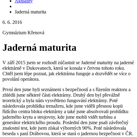
Aktuality
Jaderná maturita
6. 6. 2016
Gymnázium Křenová
Jaderná maturita
V září 2015 jsem se rozhodl zúčastnit se Jaderné maturity na jaderné
elektrárně v Dukovanech, která se konala v červnu tohoto roku.
Chtěl jsem lépe poznat, jak elektrárna funguje a dozvědět se více o
povolání operátora.
První den jsme byli seznámeni s bezpečností a s řízením reaktoru a
zhlédli jsme některé části elektrárny. Druhý den byl převážně
teoretický a byla nám vysvětleno fungování elektrárny. Poté
následovala prohlídka trenažeru, kde jsme viděli přesnou kopii
řídícího centra bloku elektrárny a také jsme absolvovali prohlídku
jaderného krytu a strojovny, kde jsme mohli vidět turbínu a
generátor elektrického proudu. Poslední den jsme psali závěrečný
znalostní test, kde jsem získal výborných 90%. Poté následovala
beseda s paní Drábovou, která se stará o jadernou bezpečnost v ČR.