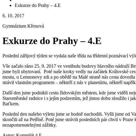
Exkurze do Prahy – 4.E
6. 10. 2017
Gymnázium Křenová
Exkurze do Prahy – 4.E
Poslední zářijový týden se vydala naše třída na třídenní poznávací v
Vše začalo ráno 25. 9. 2017 ve vestibulu budovy hlavního nádraží Brn
jsme byli ubytovaní. Poté naše kroky vedly na začátek Královské cest
mostu, u Lennonovy zdi a po obědě na Malé straně nás cesta dovedla p
strávil vlastním programem – někteří z nás v planetáriu, někteří např
Další den jsme podnikli cestu židovským městem, kde jsme viděli nej
Staroměstské radnice i s jejím podzemím, jež jistou dobu sloužilo i
Baťkem.
Poslední den našeho výletu jsme se hodně nachodili. Vyšli jsme od Va
skončili až na Petříně. Poté jsme strávili posledních pár chvil v Pr
nezapomenutelnými zážitky.
Autor: Kompilát 4.E