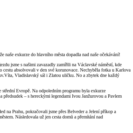
, že naše exkurze do hlavního města dopadla nad naše očekávání!
jezdu jsme s našimi zavazadly zamířili na Václavské náměstí, kde
uto cestu absolvovali v den své korunovace. Nechyběla fotka u Karlova
v.Víta, Vladislavský sál i Zlatou uličku. No a zbytek dne každý
 ve střední Evropě. Na odpoledním programu byla exkurze
ha a předsudek – s hereckými legendami Ivou Janžurovou a Pavlem
led na Prahu, pokračovali jsme přes Belveder a Jelení příkop a
 městem. Následovala už jen cesta domů a přemítání nad