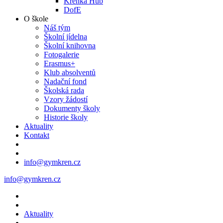
Křenka Hub
DofE
O škole
Náš tým
Školní jídelna
Školní knihovna
Fotogalerie
Erasmus+
Klub absolventů
Nadační fond
Školská rada
Vzory žádostí
Dokumenty školy
Historie školy
Aktuality
Kontakt
info@gymkren.cz
info@gymkren.cz
Aktuality