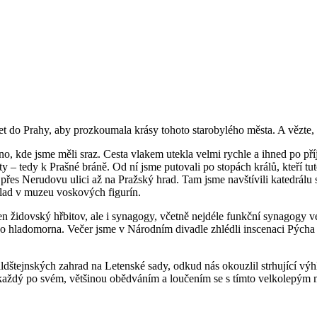
ýlet do Prahy, aby prozkoumala krásy tohoto starobylého města. A vězte
o, kde jsme měli sraz. Cesta vlakem utekla velmi rychle a ihned po pří
y – tedy k Prašné bráně. Od ní jsme putovali po stopách králů, kteří t
řes Nerudovu ulici až na Pražský hrad. Tam jsme navštívili katedrálu s
íklad v muzeu voskových figurín.
en židovský hřbitov, ale i synagogy, včetně nejdéle funkční synagogy
 jako hladomorna. Večer jsme v Národním divadle zhlédli inscenaci Pýc
ldštejnských zahrad na Letenské sady, odkud nás okouzlil strhující výh
aze každý po svém, většinou obědváním a loučením se s tímto velkolepým