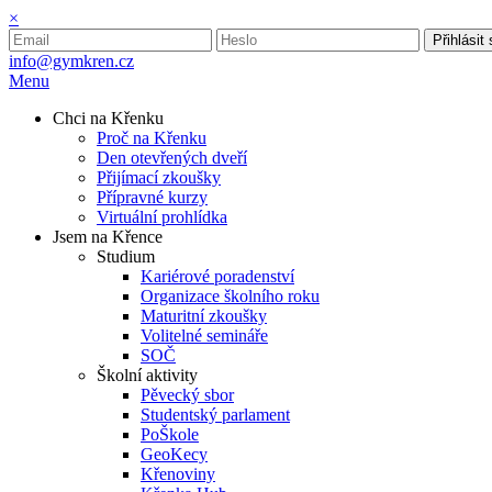
×
Přihlásit
info@gymkren.cz
Menu
Chci na Křenku
Proč na Křenku
Den otevřených dveří
Přijímací zkoušky
Přípravné kurzy
Virtuální prohlídka
Jsem na Křence
Studium
Kariérové poradenství
Organizace školního roku
Maturitní zkoušky
Volitelné semináře
SOČ
Školní aktivity
Pěvecký sbor
Studentský parlament
PoŠkole
GeoKecy
Křenoviny