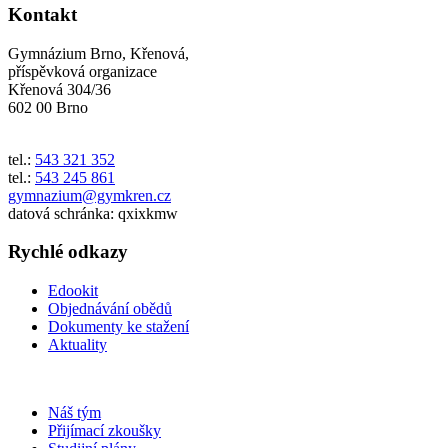
Kontakt
Gymnázium Brno, Křenová,
příspěvková organizace
Křenová 304/36
602 00 Brno
tel.:
543 321 352
tel.:
543 245 861
gymnazium@gymkren.cz
datová schránka: qxixkmw
Rychlé odkazy
Edookit
Objednávání obědů
Dokumenty ke stažení
Aktuality
Náš tým
Přijímací zkoušky