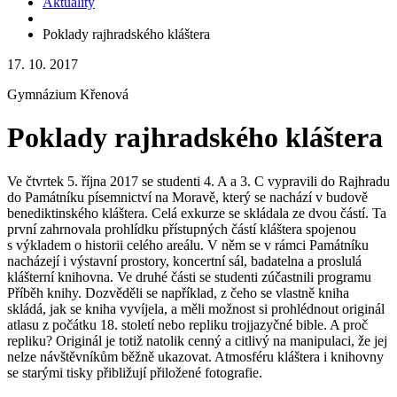
Aktuality
Poklady rajhradského kláštera
17. 10. 2017
Gymnázium Křenová
Poklady rajhradského kláštera
Ve čtvrtek 5. října 2017 se studenti 4. A a 3. C vypravili do Rajhradu
do Památníku písemnictví na Moravě, který se nachází v budově
benediktinského kláštera. Celá exkurze se skládala ze dvou částí. Ta
první zahrnovala prohlídku přístupných částí kláštera spojenou
s výkladem o historii celého areálu. V něm se v rámci Památníku
nacházejí i výstavní prostory, koncertní sál, badatelna a proslulá
klášterní knihovna. Ve druhé části se studenti zúčastnili programu
Příběh knihy. Dozvěděli se například, z čeho se vlastně kniha
skládá, jak se kniha vyvíjela, a měli možnost si prohlédnout originál
atlasu z počátku 18. století nebo repliku trojjazyčné bible. A proč
repliku? Originál je totiž natolik cenný a citlivý na manipulaci, že jej
nelze návštěvníkům běžně ukazovat. Atmosféru kláštera i knihovny
se starými tisky přibližují přiložené fotografie.