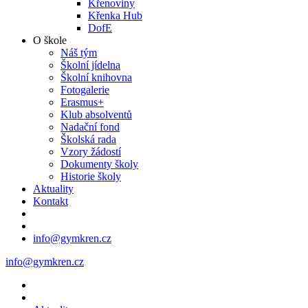
Křenoviny
Křenka Hub
DofE
O škole
Náš tým
Školní jídelna
Školní knihovna
Fotogalerie
Erasmus+
Klub absolventů
Nadační fond
Školská rada
Vzory žádostí
Dokumenty školy
Historie školy
Aktuality
Kontakt
info@gymkren.cz
info@gymkren.cz