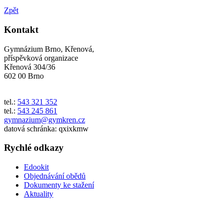
Zpět
Kontakt
Gymnázium Brno, Křenová,
příspěvková organizace
Křenová 304/36
602 00 Brno
tel.:
543 321 352
tel.:
543 245 861
gymnazium@gymkren.cz
datová schránka: qxixkmw
Rychlé odkazy
Edookit
Objednávání obědů
Dokumenty ke stažení
Aktuality