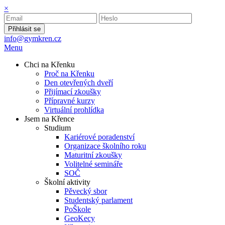
×
Přihlásit se
info@gymkren.cz
Menu
Chci na Křenku
Proč na Křenku
Den otevřených dveří
Přijímací zkoušky
Přípravné kurzy
Virtuální prohlídka
Jsem na Křence
Studium
Kariérové poradenství
Organizace školního roku
Maturitní zkoušky
Volitelné semináře
SOČ
Školní aktivity
Pěvecký sbor
Studentský parlament
PoŠkole
GeoKecy