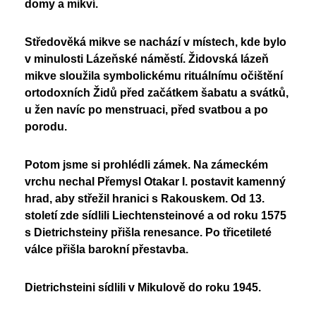
domy a mikví.
Středověká mikve se nachází v místech, kde bylo
v minulosti Lázeňské náměstí. Židovská lázeň
mikve sloužila symbolickému rituálnímu očištění
ortodoxních Židů před začátkem šabatu a svátků,
u žen navíc po menstruaci, před svatbou a po
porodu.
Potom jsme si prohlédli zámek. Na zámeckém
vrchu nechal Přemysl Otakar I. postavit kamenný
hrad, aby střežil hranici s Rakouskem. Od 13.
století zde sídlili Liechtensteinové a od roku 1575
s Dietrichsteiny přišla renesance. Po třicetileté
válce přišla barokní přestavba.
Dietrichsteini sídlili v Mikulově do roku 1945.