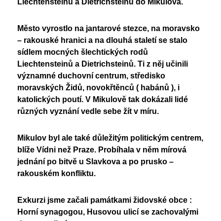
Liechtensteinů a Dietrichsteinů do Mikulova.
Nadační fond
Studentský parlament
Školská rada
Město vyrostlo na jantarové stezce, na moravsko
PoŠkole
– rakouské hranici a na dlouhá staletí se stalo
Vzory žádostí
GeoKecy
sídlem mocných šlechtických rodů
Křenoviny
Dokumenty školy
Liechtensteinů a Dietrichsteinů. Ti z něj učinili
významné duchovní centrum, středisko
Křenka Hub
Historie školy
moravských Židů, novokřtěnců ( habánů ), i
DofE
katolických poutí. V Mikulově tak dokázali lidé
různých vyznání vedle sebe žít v míru.
Mikulov byl ale také důležitým politickým centrem,
blíže Vídni než Praze. Probíhala v něm mírová
jednání po bitvě u Slavkova a po prusko –
rakouském konfliktu.
Exkurzi jsme začali památkami židovské obce :
Horní synagogou, Husovou ulicí se zachovalými