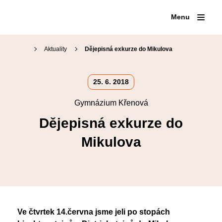
Menu
Aktuality
Dějepisná exkurze do Mikulova
Proč na Křenku
25. 6. 2018
Den otevřených dveří
Gymnázium Křenová
Přijímací zkoušky
Náš tým
Kariérové poradenství
Dějepisná exkurze do
Organizace školního roku
Přípravné kurzy
Školní jídelna
Mikulova
Maturitní zkoušky
Virtuální prohlídka
Školní knihovna
Volitelné semináře
Fotogalerie
SOČ
Erasmus+
Klub absolventů
Ve čtvrtek 14.června jsme jeli po stopách
Pěvecký sbor