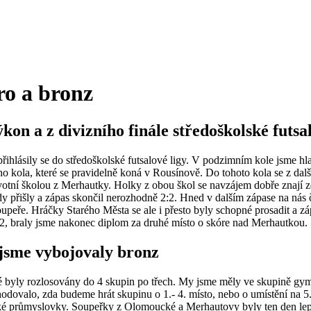
ro a bronz
n a z divizního finále středoškolské futsalo
přihlásily se do středoškolské futsalové ligy. V podzimním kole jsme 
 kola, které se pravidelně koná v Rousínově. Do tohoto kola se z dalš
tní školou z Merhautky. Holky z obou škol se navzájem dobře znají ze s
y přišly a zápas skončil nerozhodně 2:2. Hned v dalším zápase na nás 
soupeře. Hráčky Starého Města se ale i přesto byly schopné prosadit a z
:2, braly jsme nakonec diplom za druhé místo o skóre nad Merhautkou.
 jsme vybojovaly bronz
teré byly rozlosovány do 4 skupin po třech. My jsme měly ve skupině g
odovalo, zda budeme hrát skupinu o 1.- 4. místo, nebo o umístění na 5.- 
é průmyslovky. Soupeřky z Olomoucké a Merhautovy byly ten den lepší