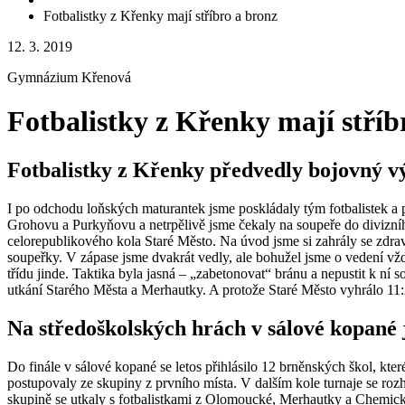
Fotbalistky z Křenky mají stříbro a bronz
12. 3. 2019
Gymnázium Křenová
Fotbalistky z Křenky mají stříb
Fotbalistky z Křenky předvedly bojovný výko
I po odchodu loňských maturantek jsme poskládaly tým fotbalistek a 
Grohovu a Purkyňovu a netrpělivě jsme čekaly na soupeře do divizního
celorepublikového kola Staré Město. Na úvod jsme si zahrály se zdravo
soupeřky. V zápase jsme dvakrát vedly, ale bohužel jsme o vedení vžd
třídu jinde. Taktika byla jasná – „zabetonovat“ bránu a nepustit k ní 
utkání Starého Města a Merhautky. A protože Staré Město vyhrálo 11
Na středoškolských hrách v sálové kopané
Do finále v sálové kopané se letos přihlásilo 12 brněnských škol, k
postupovaly ze skupiny z prvního místa. V dalším kole turnaje se rozh
skupině se utkaly s fotbalistkami z Olomoucké, Merhautky a Chemick