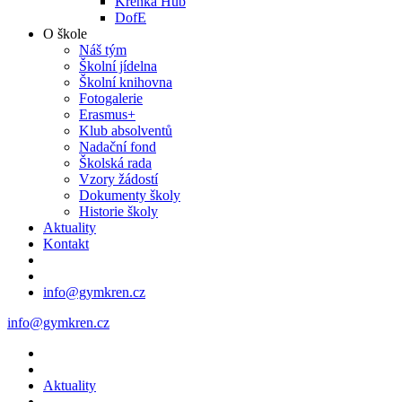
Křenka Hub
DofE
O škole
Náš tým
Školní jídelna
Školní knihovna
Fotogalerie
Erasmus+
Klub absolventů
Nadační fond
Školská rada
Vzory žádostí
Dokumenty školy
Historie školy
Aktuality
Kontakt
info@gymkren.cz
info@gymkren.cz
Aktuality