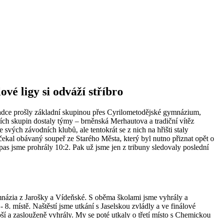
vé ligy si odváží stříbro
hladce prošly základní skupinou přes Cyrilometodějské gymnázium,
ích skupin dostaly týmy – brněnská Merhautova a tradiční vítěz
vých závodních klubů, ale tentokrát se z nich na hřišti staly
čekal obávaný soupeř ze Starého Města, který byl nutno přiznat opět o
ápas jsme prohrály 10:2. Pak už jsme jen z tribuny sledovaly poslední
ymnázia z Jarošky a Vídeňské. S oběma školami jsme vyhrály a
8. místě. Naštěstí jsme utkání s Jaselskou zvládly a ve finálové
 a zaslouženě vyhrály. My se poté utkaly o třetí místo s Chemickou