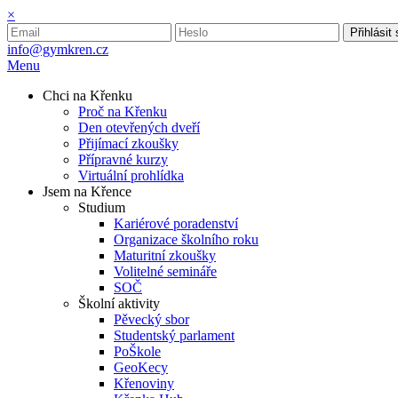
×
Přihlásit
info@gymkren.cz
Menu
Chci na Křenku
Proč na Křenku
Den otevřených dveří
Přijímací zkoušky
Přípravné kurzy
Virtuální prohlídka
Jsem na Křence
Studium
Kariérové poradenství
Organizace školního roku
Maturitní zkoušky
Volitelné semináře
SOČ
Školní aktivity
Pěvecký sbor
Studentský parlament
PoŠkole
GeoKecy
Křenoviny