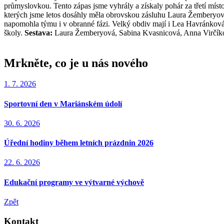
průmyslovkou. Tento zápas jsme vyhrály a získaly pohár za třetí míst
kterých jsme letos dosáhly měla obrovskou zásluhu Laura Žemberyová z
napomohla týmu i v obranné fázi. Velký obdiv mají i Lea Havránková,
školy.
Sestava:
Laura Žemberyová, Sabina Kvasnicová, Anna Virčík
Mrkněte, co je u nás nového
1. 7. 2026
Sportovní den v Mariánském údolí
30. 6. 2026
Úřední hodiny během letních prázdnin 2026
22. 6. 2026
Edukační programy ve výtvarné výchově
Zpět
Kontakt