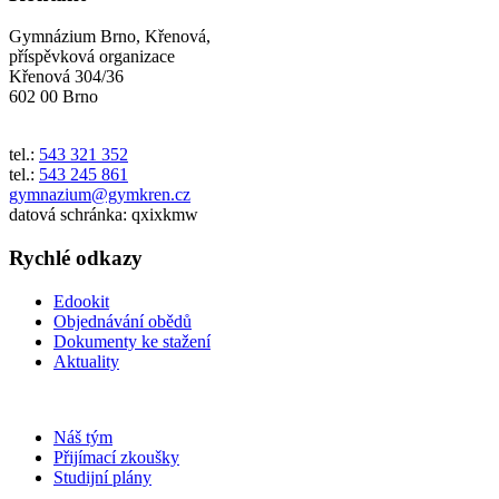
Gymnázium Brno, Křenová,
příspěvková organizace
Křenová 304/36
602 00 Brno
tel.:
543 321 352
tel.:
543 245 861
gymnazium@gymkren.cz
datová schránka: qxixkmw
Rychlé odkazy
Edookit
Objednávání obědů
Dokumenty ke stažení
Aktuality
Náš tým
Přijímací zkoušky
Studijní plány