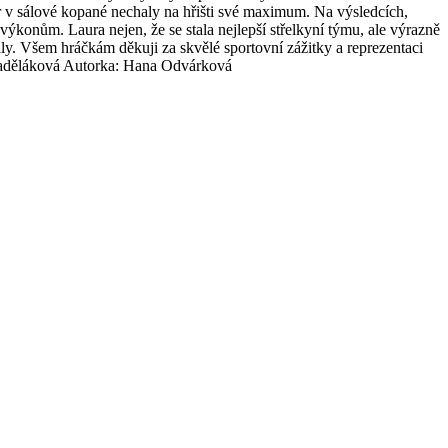
er v sálové kopané nechaly na hřišti své maximum. Na výsledcích,
ýkonům. Laura nejen, že se stala nejlepší střelkyní týmu, ale výrazně
y. Všem hráčkám děkuji za skvělé sportovní zážitky a reprezentaci
Zaděláková Autorka: Hana Odvárková