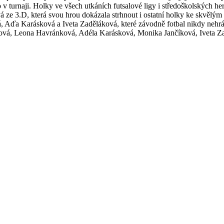
o v turnaji. Holky ve všech utkáních futsalové ligy i středoškolských h
e 3.D, která svou hrou dokázala strhnout i ostatní holky ke skvělým v
 Aďa Karásková a Iveta Zaděláková, které závodně fotbal nikdy nehrál
ová, Leona Havránková, Adéla Karásková, Monika Jančíková, Iveta 