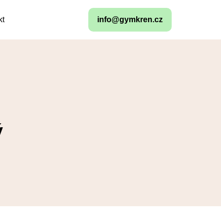
kt
info@gymkren.cz
ý