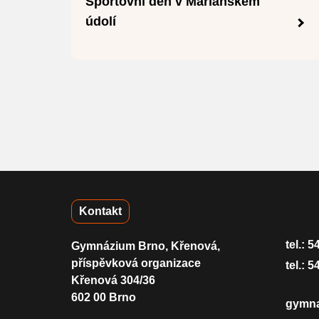
Sportovní den v Mariánském
údolí
Kontakt
tel.:
5
Gymnázium Brno, Křenová,
příspěvková organizace
tel.:
5
Křenová 304/36
602 00 Brno
gymn