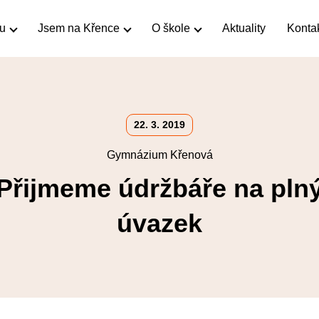
ku
Jsem na Křence
O škole
Aktuality
Konta
22. 3. 2019
Gymnázium Křenová
Přijmeme údržbáře na pln
úvazek