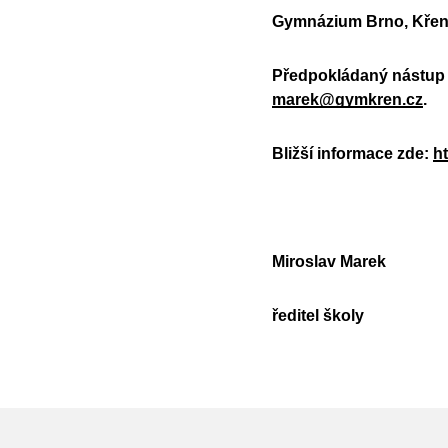
Gymnázium Brno, Křeno
Předpokládaný nástup 1
marek@gymkren.cz
.
Bližší informace zde:
h
Miroslav Marek
ředitel školy