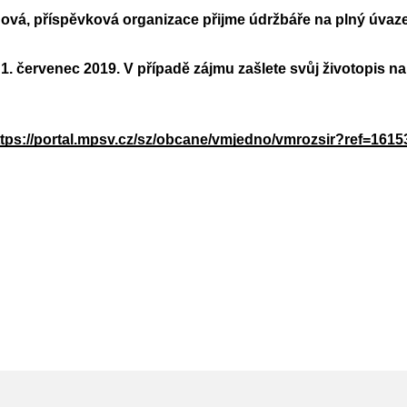
vá, příspěvková organizace přijme údržbáře na plný úvaze
. červenec 2019. V případě zájmu zašlete svůj životopis n
ttps://portal.mpsv.cz/sz/obcane/vmjedno/vmrozsir?ref=161