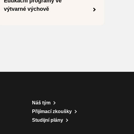
Edukační programy ve
výtvarné výchově
Náš tým
Přijímací zkoušky
Studijní plány