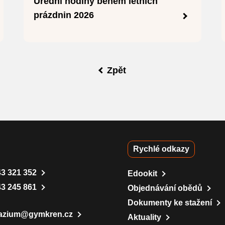
Úřední hodiny během letních
prázdnin 2026
Zpět
Rychlé odkazy
43 321 352
Edookit
43 245 861
Objednávání obědů
Dokumenty ke stažení
azium@gymkren.cz
Aktuality