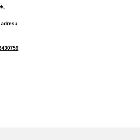
k.
a adresu
53430759