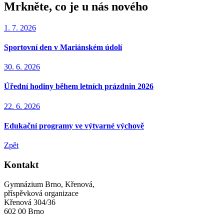
Mrkněte, co je u nás nového
1. 7. 2026
Sportovní den v Mariánském údolí
30. 6. 2026
Úřední hodiny během letních prázdnin 2026
22. 6. 2026
Edukační programy ve výtvarné výchově
Zpět
Kontakt
Gymnázium Brno, Křenová,
příspěvková organizace
Křenová 304/36
602 00 Brno