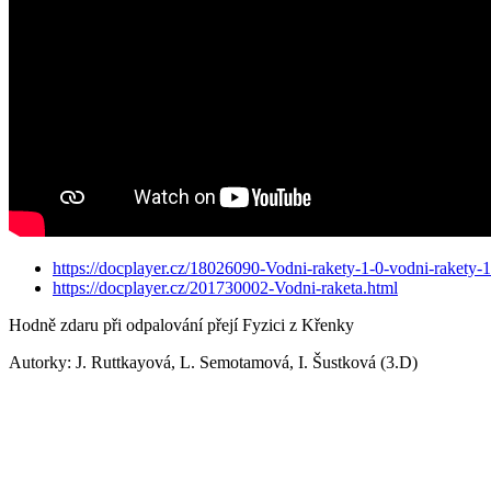
https://docplayer.cz/18026090-Vodni-rakety-1-0-vodni-rakety-1
https://docplayer.cz/201730002-Vodni-raketa.html
Hodně zdaru při odpalování přejí Fyzici z Křenky
Autorky: J. Ruttkayová, L. Semotamová, I. Šustková (3.D)