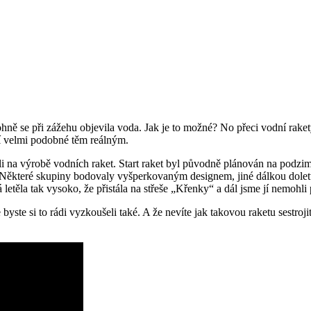
ně se při zážehu objevila voda. Jak je to možné? No přeci vodní raket
stí velmi podobné těm reálným.
i na výrobě vodních raket. Start raket byl původně plánován na podzim,
 Některé skupiny bodovaly vyšperkovaným designem, jiné dálkou doletu (
 letěla tak vysoko, že přistála na střeše „Křenky“ a dál jsme jí nemohli
 byste si to rádi vyzkoušeli také. A že nevíte jak takovou raketu sestro