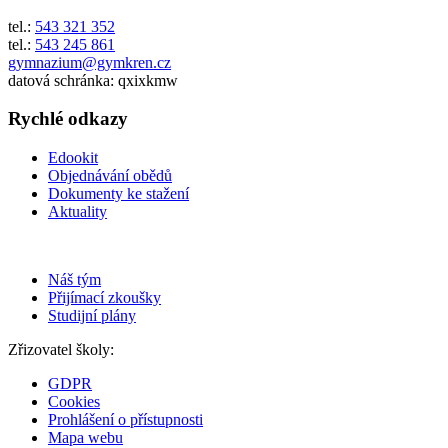
tel.:
543 321 352
tel.:
543 245 861
gymnazium@gymkren.cz
datová schránka: qxixkmw
Rychlé odkazy
Edookit
Objednávání obědů
Dokumenty ke stažení
Aktuality
Náš tým
Přijímací zkoušky
Studijní plány
Zřizovatel školy:
GDPR
Cookies
Prohlášení o přístupnosti
Mapa webu