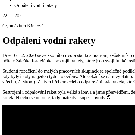
Odpálení vodní rakety
22. 1. 2021
Gymnázium Křenová
Odpálení vodní rakety
Dne 16. 12. 2020 se ze školního dvora stal kosmodrom, avšak místo oh
učitele Zdeňka Kadeřábka, sestrojili rakety, které jsou svojí funkčno
Studenti rozdělení do malých pracovních skupinek se společně podílel
kdy byly školy na jeden týden otevřeny. Ale čekání se nám vyplatilo.
střechu, či strom). Zlatým hřebem celého odpalování byla raketa, která
Sestrojení i odpalování raket byla velká zábava a jsme přesvědčeni, že
korek. Ničeho se nebojte, tady máte dva super návody 🙂