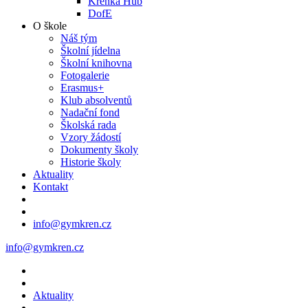
Křenka Hub
DofE
O škole
Náš tým
Školní jídelna
Školní knihovna
Fotogalerie
Erasmus+
Klub absolventů
Nadační fond
Školská rada
Vzory žádostí
Dokumenty školy
Historie školy
Aktuality
Kontakt
info@gymkren.cz
info@gymkren.cz
Aktuality