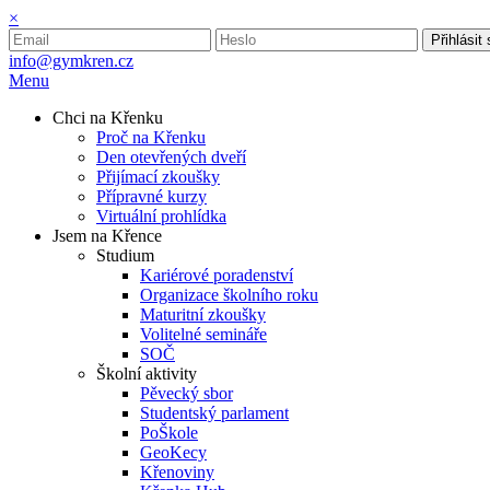
×
Přihlásit
info@gymkren.cz
Menu
Chci na Křenku
Proč na Křenku
Den otevřených dveří
Přijímací zkoušky
Přípravné kurzy
Virtuální prohlídka
Jsem na Křence
Studium
Kariérové poradenství
Organizace školního roku
Maturitní zkoušky
Volitelné semináře
SOČ
Školní aktivity
Pěvecký sbor
Studentský parlament
PoŠkole
GeoKecy
Křenoviny