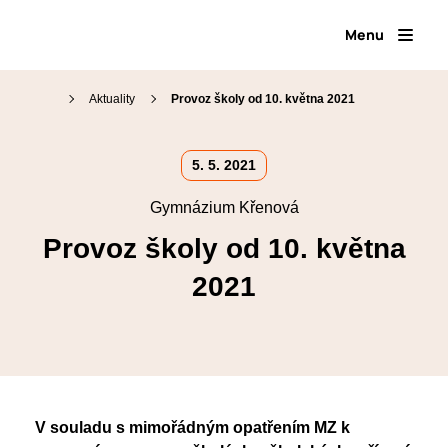
Menu
Aktuality
Provoz školy od 10. května 2021
Proč na Křenku
5. 5. 2021
Den otevřených dveří
Gymnázium Křenová
Přijímací zkoušky
Náš tým
Kariérové poradenství
Provoz školy od 10. května
Organizace školního roku
Přípravné kurzy
Školní jídelna
2021
Maturitní zkoušky
Virtuální prohlídka
Školní knihovna
Volitelné semináře
Fotogalerie
SOČ
Erasmus+
Klub absolventů
V souladu s mimořádným opatřením MZ k
Pěvecký sbor