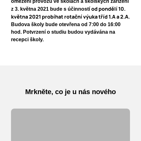
omezení provozu ve školách a školských zařízení
Nadační fond
od pondělí 10.
Studentský parlament
z 3. května 2021 bude s účinností
Školská rada
května 2021 probíhat rotační výuka tříd 1.A a 2.A
.
PoŠkole
Budova školy bude otevřena od 7:00 do 16:00
Vzory žádostí
GeoKecy
hod. Potvrzení o studiu budou vydávána na
recepci školy.
Křenoviny
Dokumenty školy
Křenka Hub
Historie školy
DofE
Mrkněte, co je u nás nového