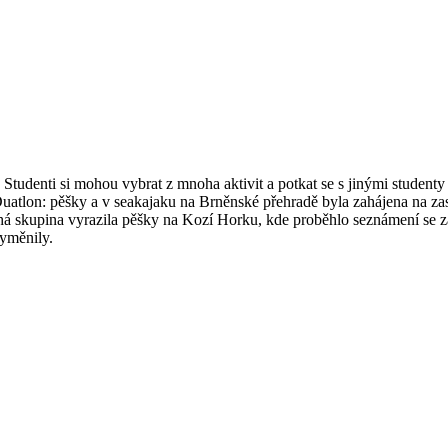
udenti si mohou vybrat z mnoha aktivit a potkat se s jinými studenty 
 Duatlon: pěšky a v seakajaku na Brněnské přehradě byla zahájena na z
há skupina vyrazila pěšky na Kozí Horku, kde proběhlo seznámení se 
vyměnily.