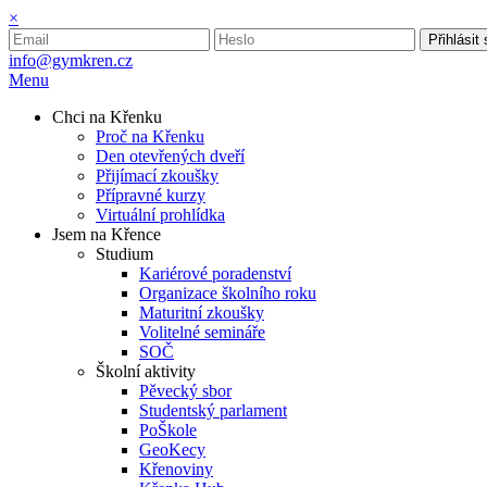
×
Přihlásit
info@gymkren.cz
Menu
Chci na Křenku
Proč na Křenku
Den otevřených dveří
Přijímací zkoušky
Přípravné kurzy
Virtuální prohlídka
Jsem na Křence
Studium
Kariérové poradenství
Organizace školního roku
Maturitní zkoušky
Volitelné semináře
SOČ
Školní aktivity
Pěvecký sbor
Studentský parlament
PoŠkole
GeoKecy
Křenoviny