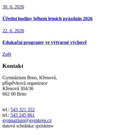
30. 6. 2026
Úřední hodiny během letních prázdnin 2026
22. 6. 2026
Edukační programy ve výtvarné výchově
Zpět
Kontakt
Gymnázium Brno, Křenová,
příspěvková organizace
Křenová 304/36
602 00 Brno
tel.:
543 321 352
tel.:
543 245 861
gymnazium@gymkren.cz
datová schránka: qxixkmw