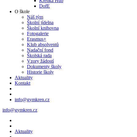
Křenka Hub
DofE
O škole
Náš tým
Školní jídelna
Školní knihovna
Fotogalerie
Erasmus+
Klub absolventů
Nadační fond
Školská rada
Vzory žádostí
Dokumenty školy
Historie školy
Aktuality
Kontakt
info@gymkren.cz
info@gymkren.cz
Aktuality