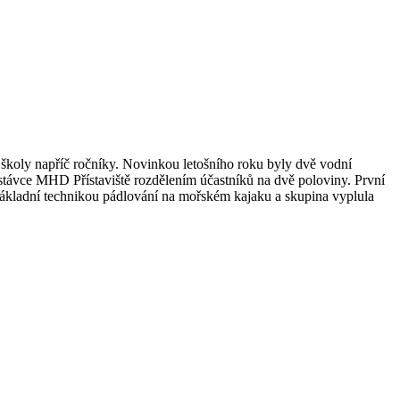
školy napříč ročníky. Novinkou letošního roku byly dvě vodní
astávce MHD Přístaviště rozdělením účastníků na dvě poloviny. První
základní technikou pádlování na mořském kajaku a skupina vyplula