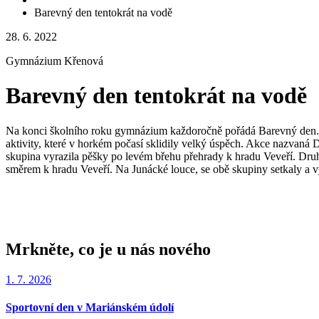
Barevný den tentokrát na vodě
28. 6. 2022
Gymnázium Křenová
Barevný den tentokrát na vodě
Na konci školního roku gymnázium každoročně pořádá Barevný den. St
aktivity, které v horkém počasí sklidily velký úspěch. Akce nazvaná
skupina vyrazila pěšky po levém břehu přehrady k hradu Veveří. Dru
směrem k hradu Veveří. Na Junácké louce, se obě skupiny setkaly a 
Mrkněte, co je u nás nového
1. 7. 2026
Sportovní den v Mariánském údolí