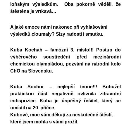
loňským výsledkům. Oba pokorně věděli, že
štěstěna je vrtkavá…
A jaké emoce námi nakonec při vyhlašování
výsledků cloumaly? Slzy radosti i smutku.
Kuba Kocháň – famózní 3. místo!!! Postup do
výběrového soustředění před mezinárodní
chemickou olympiádou, pozvání na národní kolo
ChO na Slovensku.
Kuba Sochor – nejlepší teorie!!! Bohužel
praktickou část negativně ovlivnila zdravotní
indispozice. Kuba je úspěšný řešitel, který se
umístil na 20. příčce.
Kubové, moc vám děkuji za neskutečné štěstí,
které jsem mohla s vámi prožít.