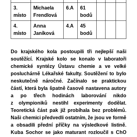
3.
Michaela
6.A
61
místo
Frendlová
bodů
4.
Anna
4.A
45
místo
Janíková
bodů
Do krajského kola postoupili tři nejlepší naši
soutěžící. Krajské kolo se konalo v laboratoři
chemické syntézy Ústavu chemie a ve velké
posluchárně Lékařské fakulty. Soutěžení to bylo
neskutečně náročné. Začínalo se praktickou
částí, která byla špatně časově nastavena autory
a po třech hodinách laborování nikdo
z olympioniků nestihl experimenty dodělat.
Teoretická část pak již probíhala bez problémů.
Naši chemici předvedli ostatním, že jsou ve formě
a obsadili přední příčky na výsledkové listině.
Kuba Sochor se jako maturant rozloučil s ChO