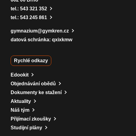
tel.:
543 321 352
tel.:
543 245 861
gymnazium@gymkren.cz
datová schránka: qxixkmw
Rychlé odkazy
Edookit
Objednávání obědů
Dokumenty ke stažení
Aktuality
Náš tým
Přijímací zkoušky
Studijní plány