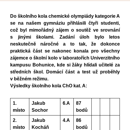
Nadační fond
Studentský parlament
Školská rada
Do školního kola chemické olympiády kategorie A
PoŠkole
se na našem gymnáziu přihlásili čtyři studenti,
Vzory žádostí
GeoKecy
což byl mimořádný zájem o soutěž ve srovnání
s jinými školami. Zadání úloh bylo letos
Křenoviny
Dokumenty školy
neskutečně náročné a to tak, že dokonce
Křenka Hub
Historie školy
praktická část se nakonec konala pro všechny
DofE
zájemce o školní kolo v laboratořích Univerzitního
kampusu Bohunice, kde si žáky hlídali učitelé za
středních škol. Domácí část a test už proběhly
v běžném režimu.
Výsledky školního kola ChO kat. A:
1.
Jakub
6.A
87
místo
Sochor
bodů
2.
Jakub
4.A
86
místo
Kocháň
bodů