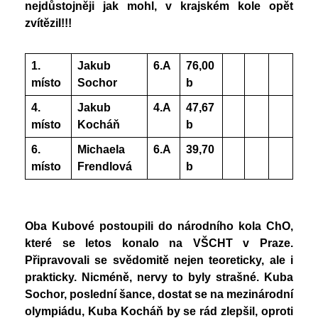
nejdůstojněji jak mohl, v krajském kole opět
zvítězil!!!
1.
Jakub
6.A
76,00
místo
Sochor
b
4.
Jakub
4.A
47,67
místo
Kocháň
b
6.
Michaela
6.A
39,70
místo
Frendlová
b
Oba Kubové postoupili do národního kola ChO,
které se letos konalo na VŠCHT v Praze.
Připravovali se svědomitě nejen teoreticky, ale i
prakticky. Nicméně, nervy to byly strašné. Kuba
Sochor, poslední šance, dostat se na mezinárodní
olympiádu, Kuba Kocháň by se rád zlepšil, oproti