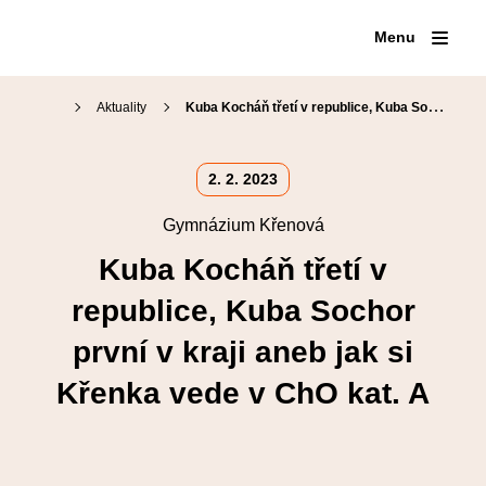
Menu
Aktuality
Kuba Kocháň třetí v republice, Kuba Sochor první v kraji aneb jak si Křenka vede v ChO kat. A
Proč na Křenku
2. 2. 2023
Den otevřených dveří
Gymnázium Křenová
Přijímací zkoušky
Náš tým
Kariérové poradenství
Kuba Kocháň třetí v
Organizace školního roku
Přípravné kurzy
Školní jídelna
republice, Kuba Sochor
Maturitní zkoušky
Virtuální prohlídka
Školní knihovna
první v kraji aneb jak si
Volitelné semináře
Fotogalerie
Křenka vede v ChO kat. A
SOČ
Erasmus+
Klub absolventů
Pěvecký sbor